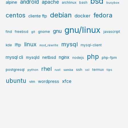
bsd
android
apache
alpine
archlinux
bash
busybox
debian
centos
fedora
docker
cliente ftp
gnu/linux
gnu
gnome
javascript
find
freebsd
git
mysql
linux
lftp
kde
mysql-client
mod_rewrite
php
mysql cli
netbsd
nginx
mysqld
php-fpm
nodejs
rhel
postgresql
ssh
termux
python
rust
samba
ssl
tips
ubuntu
xfce
wordpress
vim