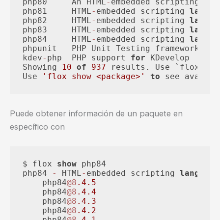
php80     An HTML
-
embedded scripting 
lan
php81     HTML
-
embedded scripting 
langua
php82     HTML
-
embedded scripting 
langua
php83     HTML
-
embedded scripting 
langua
php84     HTML
-
embedded scripting 
langua
phpunit   PHP Unit Testing framework

kdev
-
php  PHP support 
for
 KDevelop

Showing 
10
of
937
 results. Use `flox 
sea
Use 
'flox show <package>'
to
 see availab
Puede obtener información de un paquete en
específico con
$ flox 
show
 php84

php84 
-
 HTML
-
embedded scripting 
language
    php84
@8
.4
.5
    php84
@8
.4
.4
    php84
@8
.4
.3
    php84
@8
.4
.2
    php84
@8
.4
.1