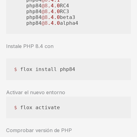
    php84
@8
.4
.0
RC4

    php84
@8
.4
.0
RC3

    php84
@8
.4
.0
beta3

    php84
@8
.4
.0
alpha4
Instale PHP 8.4 con
$ 
flox install php84
Activar el nuevo entorno
$ 
flox activate
Comprobar versión de PHP