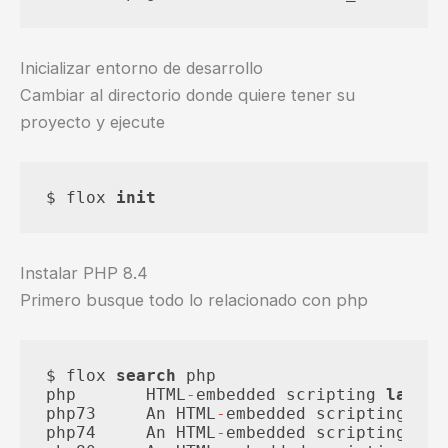
Inicializar entorno de desarrollo
Cambiar al directorio donde quiere tener su
proyecto y ejecute
$ flox 
init
Instalar PHP 8.4
Primero busque todo lo relacionado con php
$ flox 
search
 php

php       HTML
-
embedded scripting 
langua
php73     An HTML
-
embedded scripting 
lan
php74     An HTML
-
embedded scripting 
lan