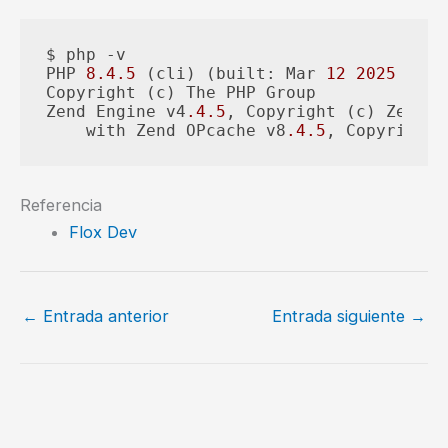
$ php -v

PHP 
8.4
.5
 (cli) (built: Mar 
12
2025
01
:
5
Copyright (c) The PHP Group

Zend Engine v4
.4
.5
, Copyright (c) Zend T
    with Zend OPcache v8
.4
.5
, Copyright 
Referencia
Flox Dev
←
Entrada anterior
Entrada siguiente
→