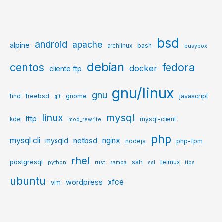
bsd
android
apache
alpine
archlinux
bash
busybox
debian
centos
fedora
docker
cliente ftp
gnu/linux
gnu
gnome
javascript
find
freebsd
git
mysql
linux
lftp
kde
mysql-client
mod_rewrite
php
mysql cli
netbsd
nginx
mysqld
php-fpm
nodejs
rhel
postgresql
ssh
termux
python
rust
samba
ssl
tips
ubuntu
xfce
wordpress
vim