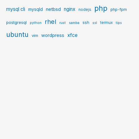
php
mysql cli
netbsd
nginx
mysqld
php-fpm
nodejs
rhel
postgresql
ssh
termux
python
rust
samba
ssl
tips
ubuntu
xfce
wordpress
vim