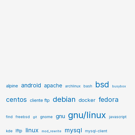
bsd
android
apache
alpine
archlinux
bash
busybox
debian
centos
fedora
docker
cliente ftp
gnu/linux
gnu
gnome
javascript
find
freebsd
git
mysql
linux
lftp
kde
mysql-client
mod_rewrite