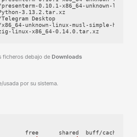
/presenterm-0.10.1-x86_64-unknown-linux-gn
ython-3.13.2.tar.xz

Telegram Desktop

/x86_64-unknown-linux-musl-simple-http-ser
zig-linux-x86_64-0.14.0.tar.xz
os ficheros debajo de
Downloads
e/usada por su sistema.