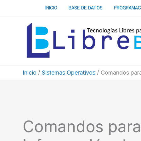
Ir
INICIO
BASE DE DATOS
PROGRAMAC
al
contenido
Inicio
Sistemas Operativos
Comandos para 
Comandos para