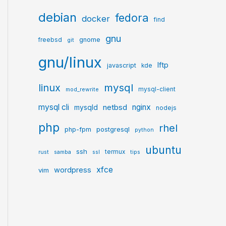
debian
fedora
docker
find
gnu
gnome
freebsd
git
gnu/linux
lftp
javascript
kde
mysql
linux
mysql-client
mod_rewrite
mysql cli
netbsd
nginx
mysqld
nodejs
php
rhel
postgresql
php-fpm
python
ubuntu
ssh
termux
rust
samba
ssl
tips
xfce
wordpress
vim