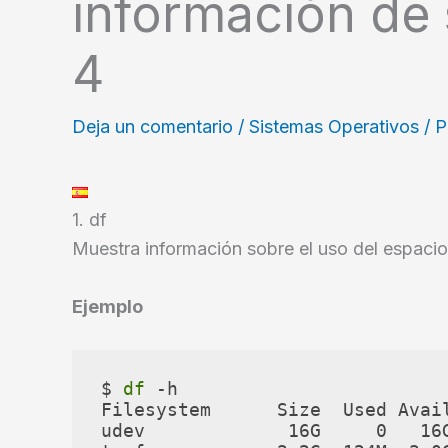
información de 
4
Deja un comentario
/
Sistemas Operativos
/ 
1. df
Muestra información sobre el uso del espacio
Ejemplo
$ 
df
 -h

Filesystem      Size  Used Avail
udev             16G     0   16G