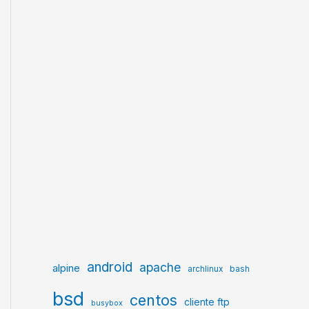
   17Gi
android
apache
alpine
archlinux
bash
bsd
centos
cliente ftp
busybox