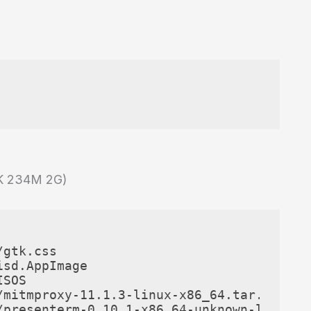
(1K 234M 2G)
gtk.css

sd.AppImage

SOS

mitmproxy-11.1.3-linux-x86_64.tar.gz

/presenterm-0.10.1-x86_64-unknown-linux-gn