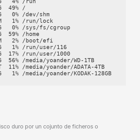
   4% /run

  49% /

   0% /dev/shm

   1% /run/lock

   0% /sys/fs/cgroup

  59% /home

   2% /boot/efi

   1% /run/user/116

  17% /run/user/1000

  56% /media/yoander/WD-1TB

  11% /media/yoander/ADATA-4TB

G   1% /media/yoander/KODAK-128GB
sco duro por un cojunto de ficheros o