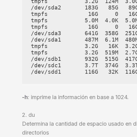
tmpfs           3.2G  124M  3.0G
/dev/sda2       183G   85G   89G
tmpfs            16G     0   16G
tmpfs           5.0M  4.0K  5.0M
tmpfs            16G     0   16G
/dev/sda3       641G  358G  251G
/dev/sda1       487M  6.1M  480M
tmpfs           3.2G   16K  3.2G
tmpfs           3.2G  519M  2.7G
/dev/sdb1       932G  515G  417G
/dev/sdc1       3.7T  374G  3.3T
/dev/sdd1       116G   32K  116
-h
: imprime la información en base a 1024.
2. du
Determina la cantidad de espacio usado en di
directorios