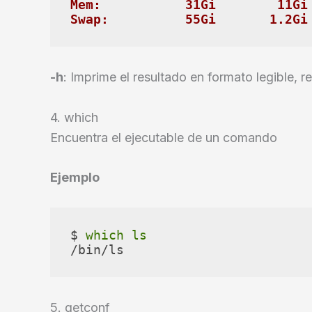
Mem:           31Gi        11Gi
Swap:          55Gi       1.2Gi
-h
: Imprime el resultado en formato legible,
4. which
Encuentra el ejecutable de un comando
Ejemplo
$ 
which
ls
/bin/ls
5. getconf