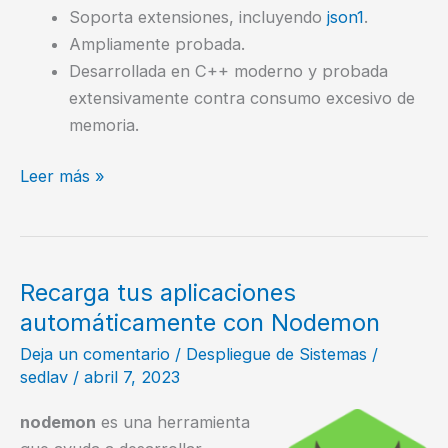
Soporta extensiones, incluyendo
json1
.
Ampliamente probada.
Desarrollada en C++ moderno y probada
extensivamente contra consumo excesivo de
memoria.
Conectarnos
Leer más »
a
una
base
de
Recarga tus aplicaciones
datos
automáticamente con Nodemon
SQLite
Deja un comentario
/
Despliegue de Sistemas
/
usando
sedlav
/
abril 7, 2023
NodeJS
nodemon
es una herramienta