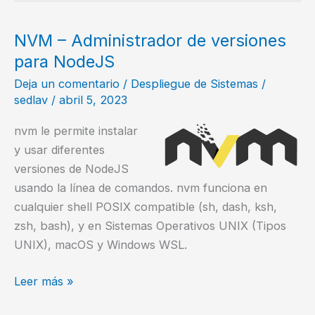
Un
Framework
NVM – Administrador de versiones
Web
para NodeJS
Para
Deja un comentario
/
Despliegue de Sistemas
/
NodeJS
sedlav
/
abril 5, 2023
nvm le permite instalar
y usar diferentes
versiones de NodeJS
usando la línea de comandos. nvm funciona en
cualquier shell POSIX compatible (sh, dash, ksh,
zsh, bash), y en Sistemas Operativos UNIX (Tipos
UNIX), macOS y Windows WSL.
NVM
Leer más »
–