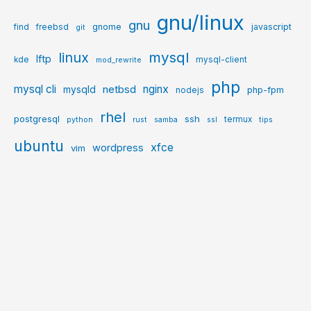
gnu/linux
gnu
gnome
javascript
find
freebsd
git
mysql
linux
lftp
kde
mysql-client
mod_rewrite
php
mysql cli
netbsd
nginx
mysqld
php-fpm
nodejs
rhel
postgresql
ssh
termux
python
rust
samba
ssl
tips
ubuntu
xfce
wordpress
vim