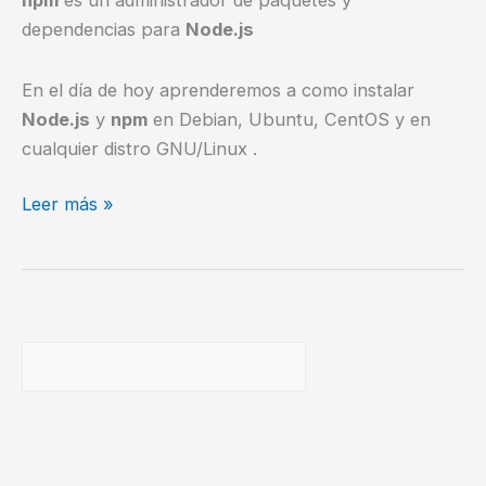
npm
es un administrador de paquetes y
dependencias para
Node.js
En el día de hoy aprenderemos a como instalar
Node.js
y
npm
en Debian, Ubuntu, CentOS y en
cualquier distro GNU/Linux .
3
Leer más »
formas
de
instalar
Node.js
Buscar