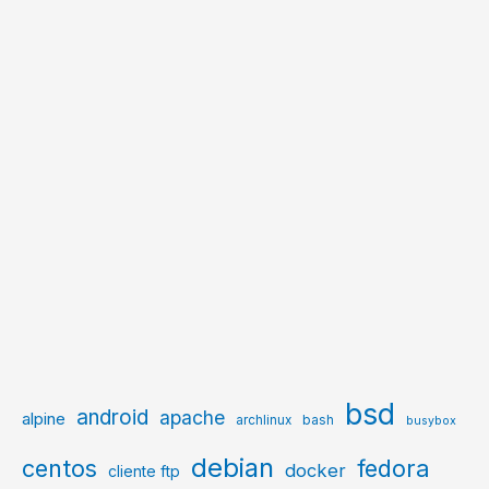
bsd
android
apache
alpine
archlinux
bash
busybox
debian
centos
fedora
docker
cliente ftp