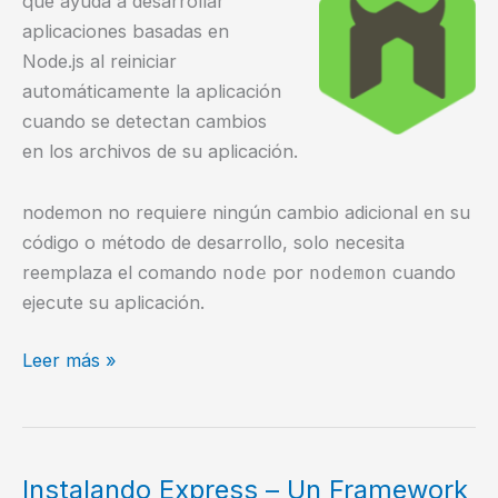
que ayuda a desarrollar
aplicaciones basadas en
Node.js al reiniciar
automáticamente la aplicación
cuando se detectan cambios
en los archivos de su aplicación.
nodemon no requiere ningún cambio adicional en su
código o método de desarrollo, solo necesita
reemplaza el comando
por
cuando
node
nodemon
ejecute su aplicación.
Recarga
Leer más »
tus
aplicaciones
automáticamente
con
Instalando Express – Un Framework