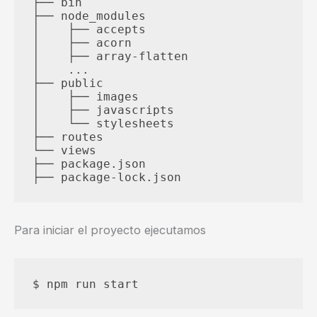
├── bin

├── node_modules

│    ├── accepts

│    ├── acorn

│    ├── array-flatten

│    ...

├── public

│    ├── images

│    ├── javascripts

│    └── stylesheets

├── routes

└── views

├── package.json

Para iniciar el proyecto ejecutamos