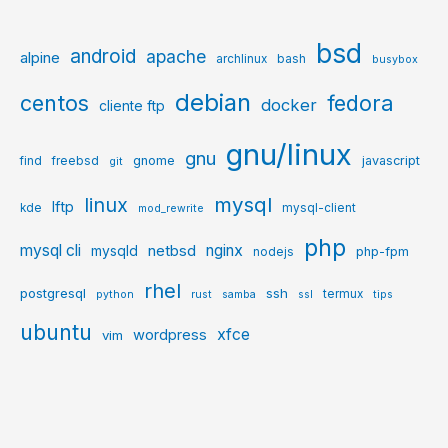
bsd
android
apache
alpine
archlinux
bash
busybox
debian
centos
fedora
docker
cliente ftp
gnu/linux
gnu
gnome
javascript
find
freebsd
git
mysql
linux
lftp
kde
mysql-client
mod_rewrite
php
mysql cli
netbsd
nginx
mysqld
php-fpm
nodejs
rhel
postgresql
ssh
termux
python
rust
samba
ssl
tips
ubuntu
xfce
wordpress
vim