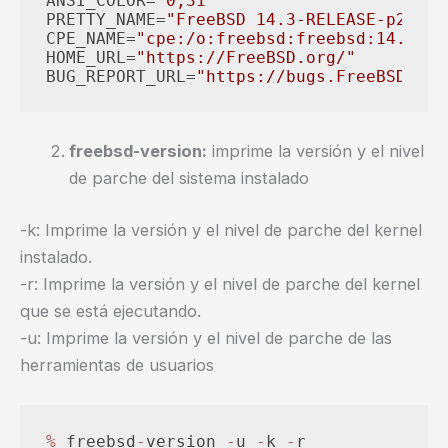
ANSI_COLOR=
"0;31"
PRETTY_NAME=
"FreeBSD 14.3-RELEASE-p2"
CPE_NAME=
"cpe:/o:freebsd:freebsd:14.3"
HOME_URL=
"https://FreeBSD.org/"
BUG_REPORT_URL=
"https://bugs.FreeBSD.org
freebsd-version:
imprime la versión y el nivel
de parche del sistema instalado
-k: Imprime la versión y el nivel de parche del kernel
instalado.
-r: Imprime la versión y el nivel de parche del kernel
que se está ejecutando.
-u: Imprime la versión y el nivel de parche de las
herramientas de usuarios
%
 freebsd
-
version 
-
u 
-
k 
-