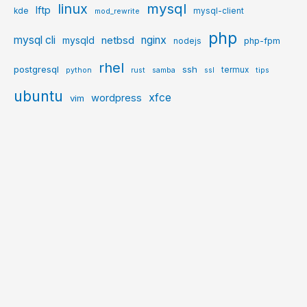
mysql
linux
lftp
kde
mysql-client
mod_rewrite
php
mysql cli
netbsd
nginx
mysqld
php-fpm
nodejs
rhel
postgresql
ssh
termux
python
rust
samba
ssl
tips
ubuntu
xfce
wordpress
vim