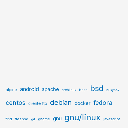
bsd
android
apache
alpine
archlinux
bash
busybox
debian
centos
fedora
docker
cliente ftp
gnu/linux
gnu
gnome
javascript
find
freebsd
git