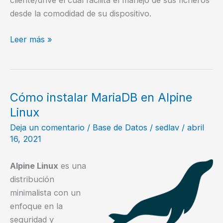
cliente/drive el cual fácilita el manejo de sus ficheros
desde la comodidad de su dispositivo.
Syncronice
Leer más »
y
comparta
ficheros
en
Cómo instalar MariaDB en Alpine
la
Linux
nube
Deja un comentario
/
Base de Datos
/
sedlav
/
abril
con
16, 2021
Seafile
Alpine Linux
es una
distribución
minimalista con un
enfoque en la
seguridad y