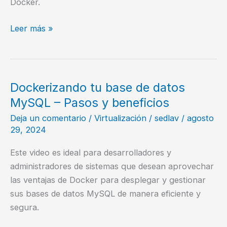
Docker.
Desarrollo
Leer más »
Web
Moderno:
PHP,
MySQL,
Dockerizando tu base de datos
Apache
MySQL – Pasos y beneficios
y
Deja un comentario
/
Virtualización
/
sedlav
/
agosto
Docker
29, 2024
en
Acción
Este video es ideal para desarrolladores y
administradores de sistemas que desean aprovechar
las ventajas de Docker para desplegar y gestionar
sus bases de datos MySQL de manera eficiente y
segura.