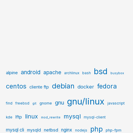
bsd
android
apache
alpine
archlinux
bash
busybox
debian
centos
fedora
docker
cliente ftp
gnu/linux
gnu
gnome
javascript
find
freebsd
git
mysql
linux
lftp
kde
mysql-client
mod_rewrite
php
mysql cli
netbsd
nginx
mysqld
php-fpm
nodejs