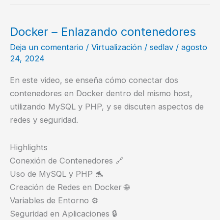
base
de
datos
Docker – Enlazando contenedores
MySQL
Deja un comentario
/
Virtualización
/
sedlav
/
agosto
–
24, 2024
Pasos
y
En este video, se enseña cómo conectar dos
beneficios
contenedores en Docker dentro del mismo host,
utilizando MySQL y PHP, y se discuten aspectos de
redes y seguridad.
Highlights
Conexión de Contenedores 🔗
Uso de MySQL y PHP 🐬
Creación de Redes en Docker 🌐
Variables de Entorno ⚙️
Seguridad en Aplicaciones 🔒