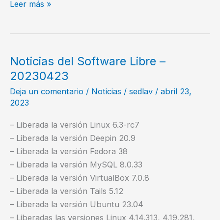
Mejores
Leer más »
tecnologías,
mejores
pagadas
según
Noticias del Software Libre –
Stackoverflow
20230423
Deja un comentario
/
Noticias
/
sedlav
/
abril 23,
2023
– Liberada la versión Linux 6.3-rc7
– Liberada la versión Deepin 20.9
– Liberada la versión Fedora 38
– Liberada la versión MySQL 8.0.33
– Liberada la versión VirtualBox 7.0.8
– Liberada la versión Tails 5.12
– Liberada la versión Ubuntu 23.04
– Liberadas las versiones Linux 4.14.313, 4.19.281,