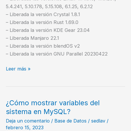
5.4.241, 5.10.178, 5.15.108, 6.1.25, 6.2.12
– Liberada la versión Crystal 1.8.1
– Liberada la versión Rust 1.69.0
– Liberada la versión KDE Gear 23.04
– Liberada Manjaro 22.1
– Liberada la versión blendOS v2
– Liberada la versión GNU Parallel 20230422
Noticias
Leer más »
del
Software
Libre
–
¿Cómo mostrar variables del
20230423
sistema en MySQL?
Deja un comentario
/
Base de Datos
/
sedlav
/
febrero 15, 2023