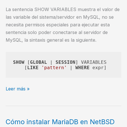
La sentencia SHOW VARIABLES muestra el valor de
las variable del sistema/servidor en MySQL, no se
necesita permisos especiales para ejecutar esta
sentencia solo poder conectarse al servidor de
MySQL, la sintaxis general es la siguiente.
SHOW
 [
GLOBAL
 | 
SESSION
] VARIABLES

    [
LIKE
'pattern'
 | 
WHERE
¿Cómo
Leer más »
mostrar
variables
del
sistema
Cómo instalar MariaDB en NetBSD
en