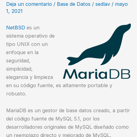
Deja un comentario
/
Base de Datos
/
sedlav
/
mayo
MySQL?
1, 2021
NetBSD
es un
sistema operativo de
tipo UNIX con un
enfoque en la
seguridad,
simplicidad,
elegancia y limpieza
en su código fuente, es altamente portable y
robusto.
MariaDB es un gestor de base datos creado, a partir
del código fuente de MySQL 5.1, por los
desarrolladores originales de MySQL diseñado como
un reemplazo directo y mejorado de MySQL.