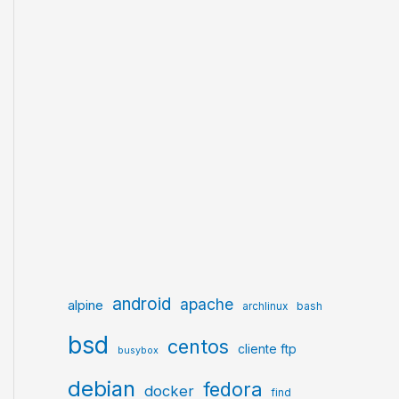
android
apache
alpine
archlinux
bash
bsd
centos
cliente ftp
busybox
debian
fedora
docker
find