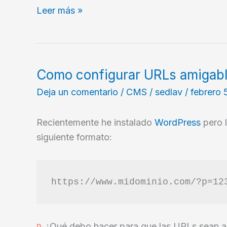
Cómo
Leer más »
redireccionar
de
http
a
Como configurar URLs amigab
https
Deja un comentario
/
CMS
/
sedlav
/
febrero 
en
WordPress
Recientemente he instalado
WordPress
pero 
siguiente formato:
https://www.midominio.com/?p=12
¿Qué debo hacer para que las URLs sean 
P.