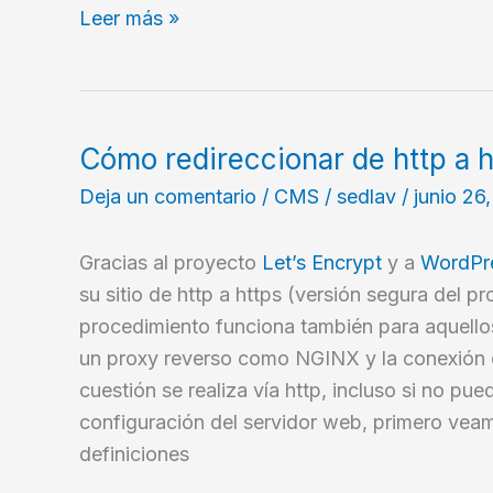
Noticias
Leer más »
del
Software
Libre
–
Cómo redireccionar de http a 
20230524
Deja un comentario
/
CMS
/
sedlav
/
junio 26
Gracias al proyecto
Let’s Encrypt
y a
WordPr
su sitio de http a https (versión segura del pr
procedimiento funciona también para aquellos
un proxy reverso como NGINX y la conexión de
cuestión se realiza vía http, incluso si no pue
configuración del servidor web, primero ve
definiciones