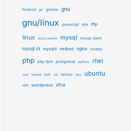
gnu
gnome
freebsd
git
gnu/linux
lftp
javascript
kde
mysql
linux
mysql-client
mod_rewrite
mysql cli
netbsd
nginx
mysqld
nodejs
php
rhel
postgresql
php-fpm
python
ubuntu
ssh
termux
rust
samba
ssl
tips
xfce
wordpress
vim