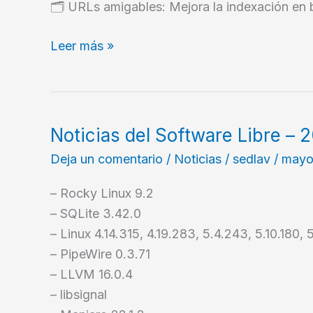
🗂️ URLs amigables: Mejora la indexación en
Instalar
Leer más »
WordPress
en
Android
Noticias del Software Libre –
Deja un comentario
/
Noticias
/
sedlav
/
mayo
– Rocky Linux 9.2
– SQLite 3.42.0
– Linux 4.14.315, 4.19.283, 5.4.243, 5.10.180, 5.
– PipeWire 0.3.71
– LLVM 16.0.4
– libsignal