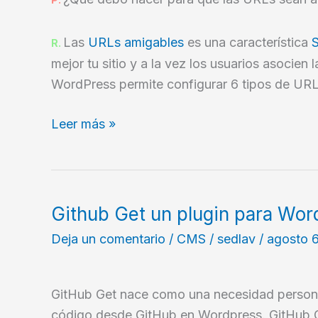
Las
URLs amigables
es una característica
R.
mejor tu sitio y a la vez los usuarios asocien 
WordPress permite configurar 6 tipos de URL
Como
Leer más »
configurar
URLs
amigables
en
Github Get un plugin para Wor
WordPress
Deja un comentario
/
CMS
/
sedlav
/
agosto 6
GitHub Get nace como una necesidad persona
código desde GitHub en Wordpress. GitHub 