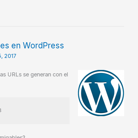
les en WordPress
5, 2017
las URLs se generan con el
3
amigables?