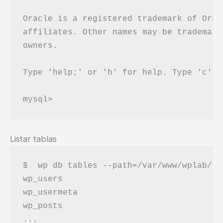
Oracle is a registered trademark of Orac
affiliates. Other names may be trademark
owners.

Type 'help;' or 'h' for help. Type 'c' t
Listar tablas
$  wp db tables --path=/var/www/wplab/

wp_users

wp_usermeta

wp_posts
