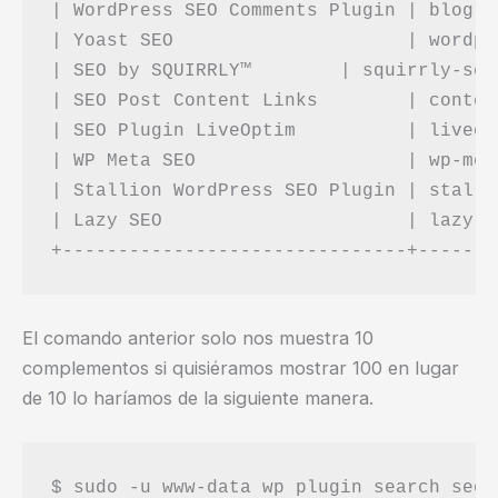
| WordPress SEO Comments Plugin | blog-c
| Yoast SEO                     | wordpr
| SEO by SQUIRRLY™        | squirrly-seo
| SEO Post Content Links        | conten
| SEO Plugin LiveOptim          | liveop
| WP Meta SEO                   | wp-met
| Stallion WordPress SEO Plugin | stalli
| Lazy SEO                      | lazy-s
El comando anterior solo nos muestra 10
complementos si quisiéramos mostrar 100 en lugar
de 10 lo haríamos de la siguiente manera.
$ sudo -u www-data wp plugin search seo 