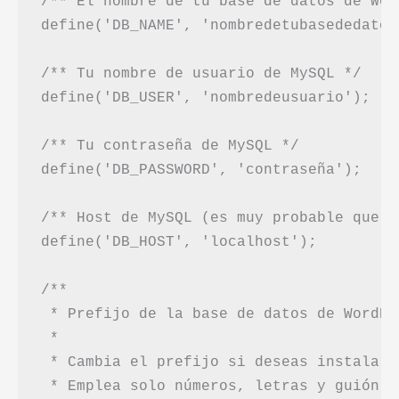
/** El nombre de tu base de datos de Wor
define('DB_NAME', 'nombredetubasededatos'
/** Tu nombre de usuario de MySQL */

define('DB_USER', 'nombredeusuario');

/** Tu contraseña de MySQL */

define('DB_PASSWORD', 'contraseña');

/** Host de MySQL (es muy probable que n
define('DB_HOST', 'localhost');

/**

 * Prefijo de la base de datos de WordPre
 *

 * Cambia el prefijo si deseas instalar 
 * Emplea solo números, letras y guión ba