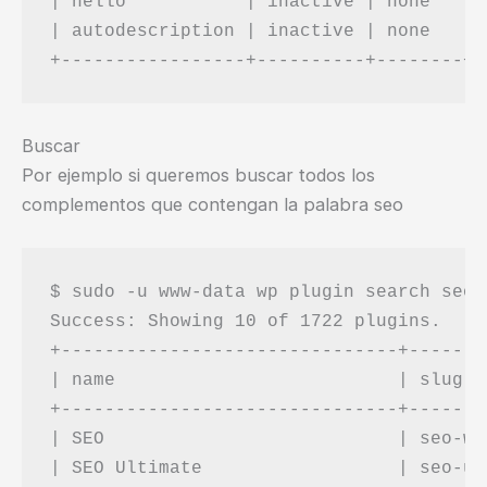
| hello           | inactive | none   | 
| autodescription | inactive | none   | 
Buscar
Por ejemplo si queremos buscar todos los
complementos que contengan la palabra seo
$ sudo -u www-data wp plugin search seo 
Success: Showing 10 of 1722 plugins.

+-------------------------------+-------
| name                          | slug  
+-------------------------------+-------
| SEO                           | seo-wi
| SEO Ultimate                  | seo-ul