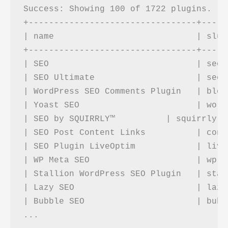
Success: Showing 100 of 1722 plugins.

+---------------------------------+-----
| name                            | slug
+---------------------------------+-----
| SEO                             | seo-
| SEO Ultimate                    | seo-
| WordPress SEO Comments Plugin   | blog
| Yoast SEO                       | word
| SEO by SQUIRRLY™          | squirrly-s
| SEO Post Content Links          | cont
| SEO Plugin LiveOptim            | live
| WP Meta SEO                     | wp-m
| Stallion WordPress SEO Plugin   | stal
| Lazy SEO                        | lazy
| Bubble SEO                      | bubb