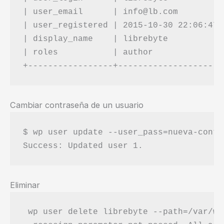
| user_email      | info@lb.com         |
| user_registered | 2015-10-30 22:06:47 |
| display_name    | librebyte           |
| roles           | author              |
Cambiar contraseña de un usuario
$ wp user update --user_pass=nueva-contr
Eliminar
 wp user delete librebyte --path=/var/ww