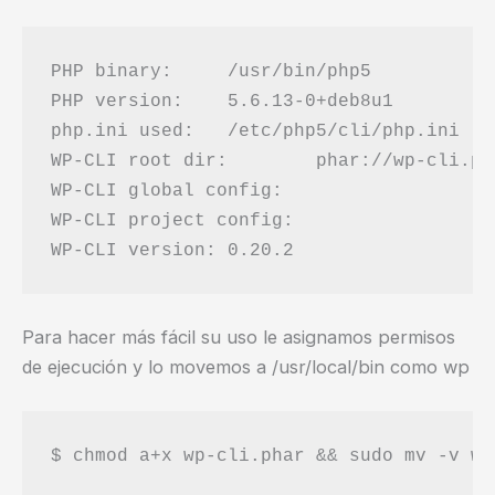
PHP binary:	/usr/bin/php5

PHP version:	5.6.13-0+deb8u1

php.ini used:	/etc/php5/cli/php.ini

WP-CLI root dir:	phar://wp-cli.phar

WP-CLI global config:	

WP-CLI project config:	

Para hacer más fácil su uso le asignamos permisos
de ejecución y lo movemos a /usr/local/bin como wp