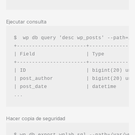
Ejecutar consulta
$  wp db query 'desc wp_posts' --path=/v
+-----------------------+---------------
| Field                 | Type          
+-----------------------+---------------
| ID                    | bigint(20) uns
| post_author           | bigint(20) uns
| post_date             | datetime      
Hacer copia de seguridad
$ wp db export wplab.sql --path=/var/www/