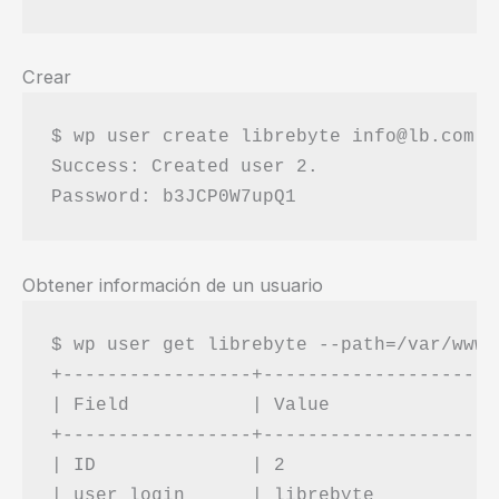
Crear
$ wp user create librebyte info@lb.com -
Success: Created user 2.

Obtener información de un usuario
$ wp user get librebyte --path=/var/www/w
+-----------------+---------------------+
| Field           | Value               |
+-----------------+---------------------+
| ID              | 2                   |
| user_login      | librebyte           |