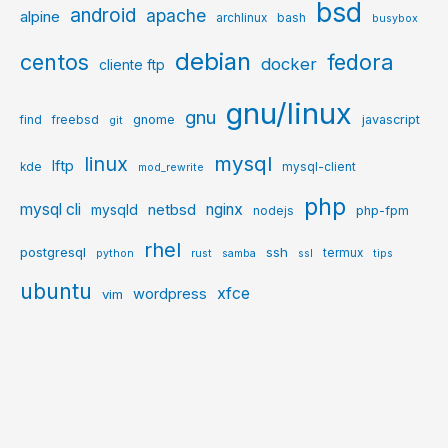
bsd
android
apache
alpine
archlinux
bash
busybox
debian
centos
fedora
docker
cliente ftp
gnu/linux
gnu
gnome
javascript
find
freebsd
git
mysql
linux
lftp
kde
mysql-client
mod_rewrite
php
mysql cli
netbsd
nginx
mysqld
php-fpm
nodejs
rhel
postgresql
ssh
termux
python
rust
samba
ssl
tips
ubuntu
xfce
wordpress
vim