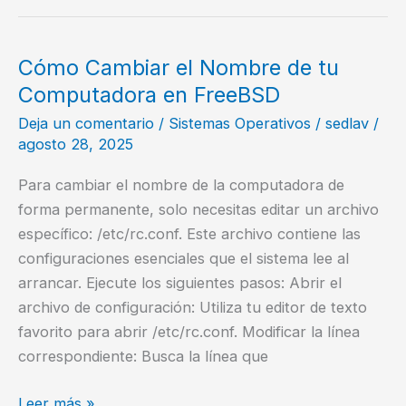
la
versión
de
Cómo Cambiar el Nombre de tu
FreeBSD
Computadora en FreeBSD
que
Deja un comentario
/
Sistemas Operativos
/
sedlav
/
estoy
agosto 28, 2025
usando?
Para cambiar el nombre de la computadora de
forma permanente, solo necesitas editar un archivo
específico: /etc/rc.conf. Este archivo contiene las
configuraciones esenciales que el sistema lee al
arrancar. Ejecute los siguientes pasos: Abrir el
archivo de configuración: Utiliza tu editor de texto
favorito para abrir /etc/rc.conf. Modificar la línea
correspondiente: Busca la línea que
Cómo
Leer más »