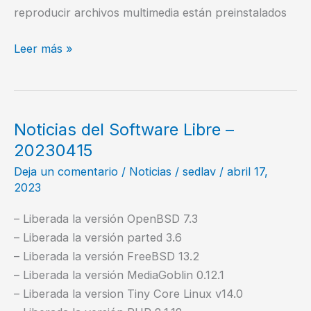
reproducir archivos multimedia están preinstalados
GhostBSD
Leer más »
–
Hermoso,
simple,
seguro,
Noticias del Software Libre –
estable
20230415
y
Deja un comentario
/
Noticias
/
sedlav
/
abril 17,
amigable
2023
– Liberada la versión OpenBSD 7.3
– Liberada la versión parted 3.6
– Liberada la versión FreeBSD 13.2
– Liberada la versión MediaGoblin 0.12.1
– Liberada la version Tiny Core Linux v14.0