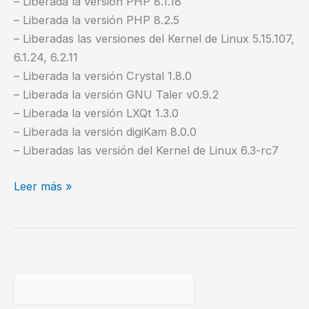
– Liberada la versión PHP 8.1.18
– Liberada la versión PHP 8.2.5
– Liberadas las versiones del Kernel de Linux 5.15.107,
6.1.24, 6.2.11
– Liberada la versión Crystal 1.8.0
– Liberada la versión GNU Taler v0.9.2
– Liberada la versión LXQt 1.3.0
– Liberada la versión digiKam 8.0.0
– Liberadas las versión del Kernel de Linux 6.3-rc7
Noticias
Leer más »
del
Software
Libre
–
20230415
Buscar