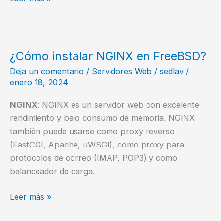
Cambiar
el
Nombre
de
¿Cómo instalar NGINX en FreeBSD?
tu
Deja un comentario
/
Servidores Web
/
sedlav
/
Computadora
enero 18, 2024
en
FreeBSD
NGINX
: NGINX es un servidor web con excelente
rendimiento y bajo consumo de memoria. NGINX
también puede usarse como proxy reverso
(FastCGI, Apache, uWSGI), como proxy para
protocolos de correo (IMAP, POP3) y como
balanceador de carga.
¿Cómo
Leer más »
instalar