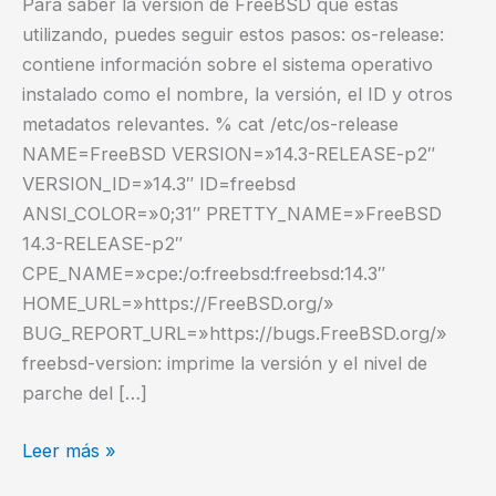
Para saber la versión de FreeBSD que estás
utilizando, puedes seguir estos pasos: os-release:
contiene información sobre el sistema operativo
instalado como el nombre, la versión, el ID y otros
metadatos relevantes. % cat /etc/os-release
NAME=FreeBSD VERSION=»14.3-RELEASE-p2″
VERSION_ID=»14.3″ ID=freebsd
ANSI_COLOR=»0;31″ PRETTY_NAME=»FreeBSD
14.3-RELEASE-p2″
CPE_NAME=»cpe:/o:freebsd:freebsd:14.3″
HOME_URL=»https://FreeBSD.org/»
BUG_REPORT_URL=»https://bugs.FreeBSD.org/»
freebsd-version: imprime la versión y el nivel de
parche del […]
¿Cómo
Leer más »
saber