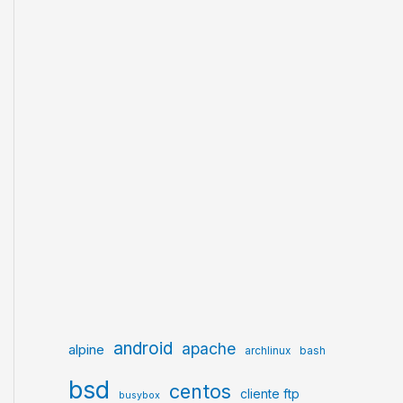
android
apache
alpine
archlinux
bash
bsd
centos
cliente ftp
busybox