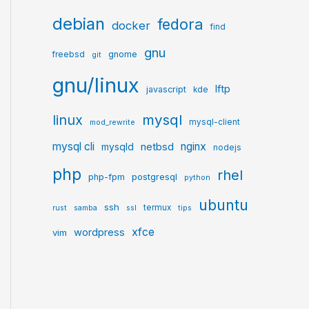
debian
fedora
docker
find
gnu
gnome
freebsd
git
gnu/linux
lftp
javascript
kde
mysql
linux
mysql-client
mod_rewrite
mysql cli
netbsd
nginx
mysqld
nodejs
php
rhel
postgresql
php-fpm
python
ubuntu
ssh
termux
rust
samba
ssl
tips
xfce
wordpress
vim