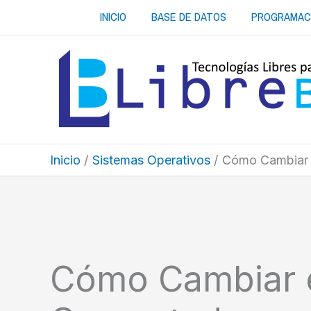
Ir
INICIO
BASE DE DATOS
PROGRAMAC
al
contenido
Inicio
Sistemas Operativos
Cómo Cambiar 
Cómo Cambiar e