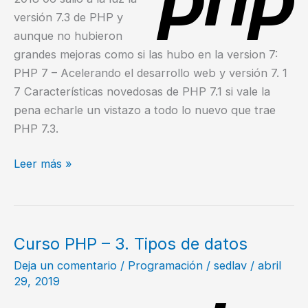
versión 7.3 de PHP y
aunque no hubieron
grandes mejoras como si las hubo en la version 7:
PHP 7 – Acelerando el desarrollo web y versión 7. 1
7 Características novedosas de PHP 7.1 si vale la
pena echarle un vistazo a todo lo nuevo que trae
PHP 7.3.
¿Qué
Leer más »
es
lo
nuevo
en
Curso PHP – 3. Tipos de datos
PHP
Deja un comentario
/
Programación
/
sedlav
/
abril
7.3?
29, 2019