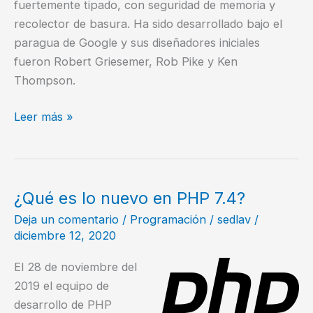
fuertemente tipado, con seguridad de memoria y
recolector de basura. Ha sido desarrollado bajo el
paragua de Google y sus diseñadores iniciales
fueron Robert Griesemer, Rob Pike y Ken
Thompson.
¿Cómo
Leer más »
instalar
el
lenguaje
de
¿Qué es lo nuevo en PHP 7.4?
programación
Deja un comentario
/
Programación
/
sedlav
/
Go?
diciembre 12, 2020
El 28 de noviembre del
2019 el equipo de
desarrollo de PHP