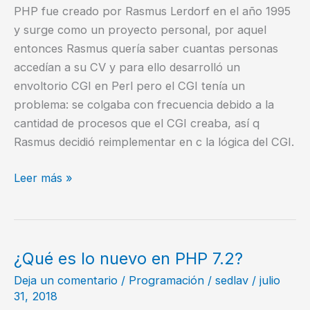
PHP fue creado por Rasmus Lerdorf en el año 1995
y surge como un proyecto personal, por aquel
entonces Rasmus quería saber cuantas personas
accedían a su CV y para ello desarrolló un
envoltorio CGI en Perl pero el CGI tenía un
problema: se colgaba con frecuencia debido a la
cantidad de procesos que el CGI creaba, así q
Rasmus decidió reimplementar en c la lógica del CGI.
Curso
Leer más »
de
PHP.1
–
Introducción
¿Qué es lo nuevo en PHP 7.2?
Deja un comentario
/
Programación
/
sedlav
/
julio
31, 2018