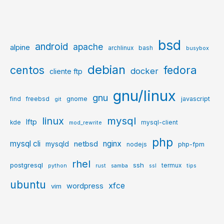
bsd
android
apache
alpine
archlinux
bash
busybox
debian
centos
fedora
docker
cliente ftp
gnu/linux
gnu
gnome
javascript
find
freebsd
git
mysql
linux
lftp
kde
mysql-client
mod_rewrite
php
mysql cli
netbsd
nginx
mysqld
php-fpm
nodejs
rhel
postgresql
ssh
termux
python
rust
samba
ssl
tips
ubuntu
xfce
wordpress
vim