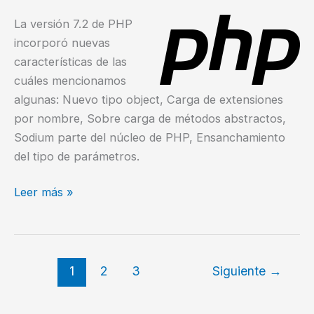
La versión 7.2 de PHP
incorporó nuevas
características de las
cuáles mencionamos
algunas: Nuevo tipo object, Carga de extensiones
por nombre, Sobre carga de métodos abstractos,
Sodium parte del núcleo de PHP, Ensanchamiento
del tipo de parámetros.
¿Qué
Leer más »
es
lo
nuevo
en
1
2
3
Siguiente
→
PHP
7.2?