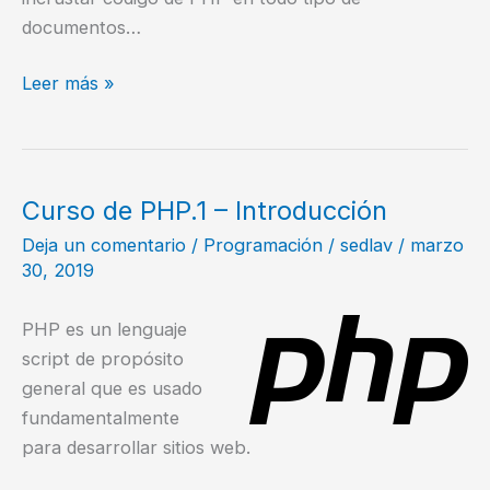
documentos…
Curso
Leer más »
de
PHP.2
–
Sintaxis
Curso de PHP.1 – Introducción
básica
Deja un comentario
/
Programación
/
sedlav
/
marzo
30, 2019
PHP es un lenguaje
script de propósito
general que es usado
fundamentalmente
para desarrollar sitios web.