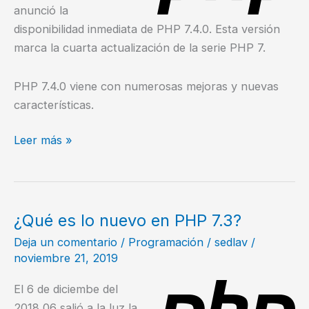
anunció la
disponibilidad inmediata de PHP 7.4.0. Esta versión
marca la cuarta actualización de la serie PHP 7.
PHP 7.4.0 viene con numerosas mejoras y nuevas
características.
¿Qué
Leer más »
es
lo
nuevo
en
¿Qué es lo nuevo en PHP 7.3?
PHP
Deja un comentario
/
Programación
/
sedlav
/
7.4?
noviembre 21, 2019
El 6 de diciembe del
2018 06 salió a la luz la