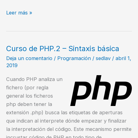
Curso
Leer más »
PHP
–
3.
Tipos
Curso de PHP.2 – Sintaxis básica
de
Deja un comentario
/
Programación
/
sedlav
/
abril 1,
datos
2019
Cuando PHP analiza un
fichero (por regla
general los ficheros
php deben tener la
extensión .php) busca las etiquetas de aperturas
que indican al interprete dónde empezar y finalizar
la interpretación del código. Este mecanismo permite
incrustar código de PHP en todo tipo de