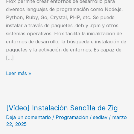
Flox permite crear entornos de desarrollo para
diversos lenguajes de programación como Node.js,
Python, Ruby, Go, Crystal, PHP, etc. Se puede
instalar a través de paquetes .deb y .rpm y otros
sistemas operativos. Flox facilita la inicialización de
entornos de desarrollo, la búsqueda e instalación de
paquetes y la activación de entornos. Es capaz de
[…]
Flox,
Leer más »
una
herramienta
para
crear
[Video] Instalación Sencilla de Zig
entornos
Deja un comentario
/
Programación
/
sedlav
/
marzo
de
22, 2025
desarrollo