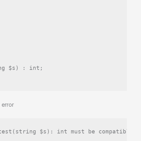
ng
$s
)
:
int
;
 error