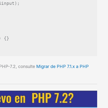
$input
);
)
{}
 PHP-7.2, consulte
Migrar de PHP 7.1.x a PHP