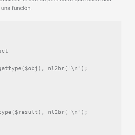
 una función.
ect
gettype
(
$obj
),
nl2br
(
"
\n
"
);
type
(
$result
),
nl2br
(
"
\n
"
);