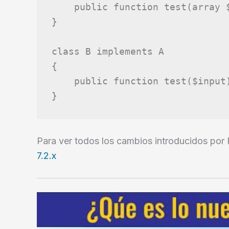
public
function
test
(
array
}
class
B
implements
A
{
public
function
test
(
$input
}
Para ver todos los cambios introducidos por
7.2.x