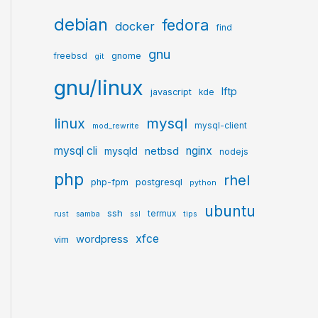
debian
fedora
docker
find
gnu
gnome
freebsd
git
gnu/linux
lftp
javascript
kde
mysql
linux
mysql-client
mod_rewrite
mysql cli
netbsd
nginx
mysqld
nodejs
php
rhel
postgresql
php-fpm
python
ubuntu
ssh
termux
rust
samba
ssl
tips
xfce
wordpress
vim