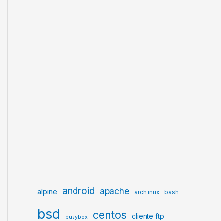
android
apache
alpine
archlinux
bash
bsd
centos
cliente ftp
busybox