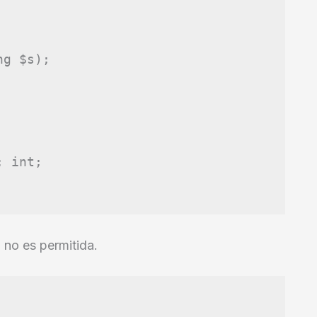
ng
$s
);
:
int
;
 no es permitida.