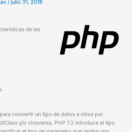
lav
/
julio 31, 2018
terísticas de las
s.
ara convertir un tipo de datos a otros por
dtClass y/o viceversa, PHP 7.2 introduce el tipo
ecificar el tipo de parámetro que recibe una