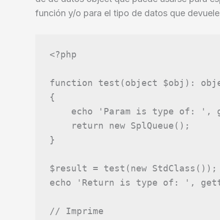
función y/o para el tipo de datos que devuele
<?php
function
test
(
object
$obj
)
:
obj
{
echo
'Param is type of: '
,
return
new
SplQueue
();
}
$result
=
test
(
new
StdClass
());
echo
'Return is type of: '
,
get