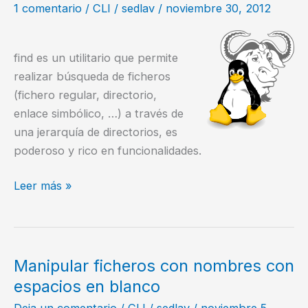
1 comentario
/
CLI
/
sedlav
/
noviembre 30, 2012
find es un utilitario que permite
realizar búsqueda de ficheros
(fichero regular, directorio,
enlace simbólico, …) a través de
una jerarquía de directorios, es
poderoso y rico en funcionalidades.
Comando
Leer más »
find
–
25
ejemplos
Manipular ficheros con nombres con
prácticos
espacios en blanco
Deja un comentario
/
CLI
/
sedlav
/
noviembre 5,