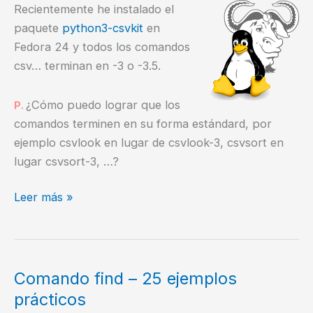
Recientemente he instalado el
paquete
python3-csvkit
en
Fedora 24 y todos los comandos
csv… terminan en -3 o -3.5.
¿Cómo puedo lograr que los
P.
comandos terminen en su forma estándard, por
ejemplo csvlook en lugar de csvlook-3, csvsort en
lugar csvsort-3, …?
Cómo
Leer más »
crear
enlaces
simbólicos
en
Comando find – 25 ejemplos
masa
prácticos