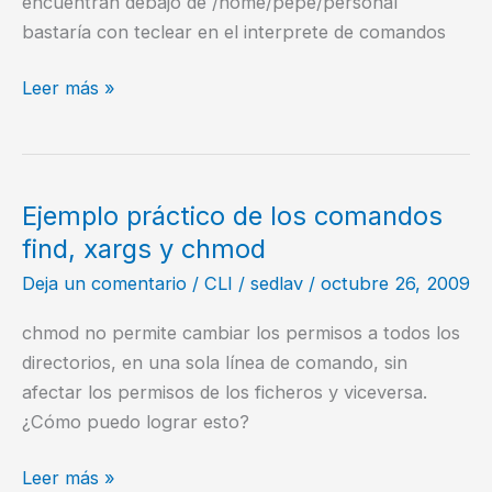
encuentran debajo de /home/pepe/personal
bastaría con teclear en el interprete de comandos
Ocultar
Leer más »
varios
ficheros
en
una
Ejemplo práctico de los comandos
sola
find, xargs y chmod
operación
Deja un comentario
/
CLI
/
sedlav
/
octubre 26, 2009
chmod no permite cambiar los permisos a todos los
directorios, en una sola línea de comando, sin
afectar los permisos de los ficheros y viceversa.
¿Cómo puedo lograr esto?
Ejemplo
Leer más »