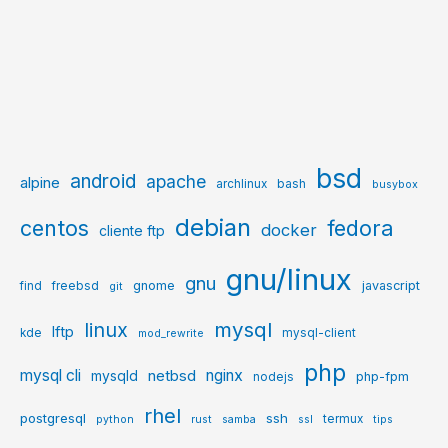
bsd
android
apache
alpine
archlinux
bash
busybox
debian
centos
fedora
docker
cliente ftp
gnu/linux
gnu
gnome
javascript
find
freebsd
git
mysql
linux
lftp
kde
mysql-client
mod_rewrite
php
mysql cli
netbsd
nginx
mysqld
php-fpm
nodejs
rhel
postgresql
ssh
termux
python
rust
samba
ssl
tips