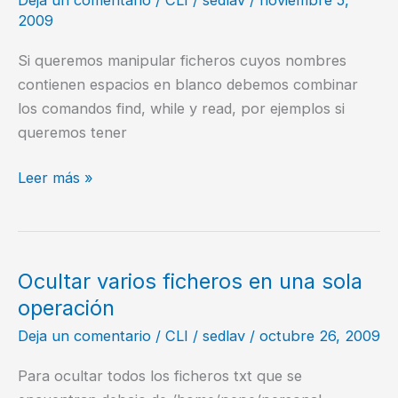
2009
Si queremos manipular ficheros cuyos nombres
contienen espacios en blanco debemos combinar
los comandos find, while y read, por ejemplos si
queremos tener
Manipular
Leer más »
ficheros
con
nombres
con
Ocultar varios ficheros en una sola
espacios
operación
en
Deja un comentario
/
CLI
/
sedlav
/
octubre 26, 2009
blanco
Para ocultar todos los ficheros txt que se