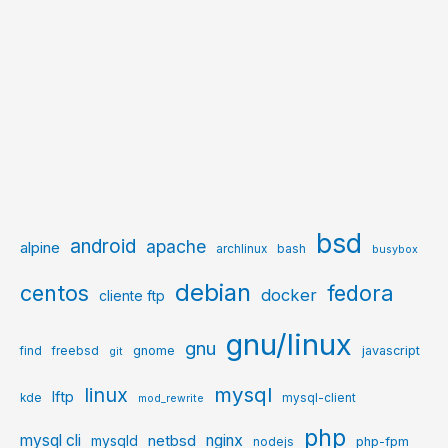
bsd
android
apache
alpine
archlinux
bash
busybox
debian
centos
fedora
docker
cliente ftp
gnu/linux
gnu
gnome
javascript
find
freebsd
git
mysql
linux
lftp
kde
mysql-client
mod_rewrite
php
mysql cli
netbsd
nginx
mysqld
php-fpm
nodejs