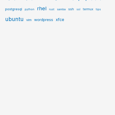
rhel
postgresql
ssh
termux
python
rust
samba
ssl
tips
ubuntu
xfce
wordpress
vim