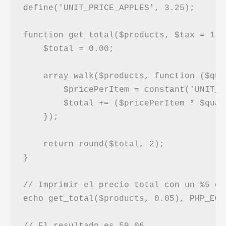
define('UNIT_PRICE_APPLES', 3.25);

function get_total($products, $tax = 1) {
    $total = 0.00;

    array_walk($products, function ($qua
        $pricePerItem = constant('UNIT_P
        $total += ($pricePerItem * $quan
    });

    return round($total, 2);

}

// Imprimir el precio total con un %5 de
echo get_total($products, 0.05), PHP_EOL;
// El resultado es 59.06
