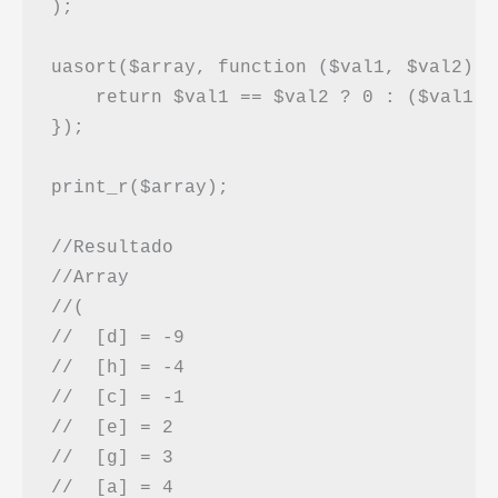
);

uasort($array, function ($val1, $val2) {

    return $val1 == $val2 ? 0 : ($val1 <
});

print_r($array);

//Resultado

//Array

//(

//  [d] = -9

//  [h] = -4

//  [c] = -1

//  [e] = 2

//  [g] = 3

//  [a] = 4
