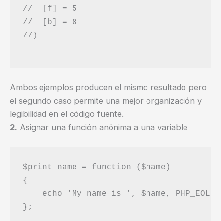
//  [f] = 5

//  [b] = 8

//)

Ambos ejemplos producen el mismo resultado pero
el segundo caso permite una mejor organización y
legibilidad en el código fuente.
2.
Asignar una función anónima a una variable
$print_name = function ($name)

{

    echo 'My name is ', $name, PHP_EOL;

};
