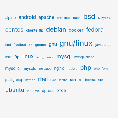
bsd
android
apache
alpine
archlinux
bash
busybox
debian
centos
fedora
docker
cliente ftp
gnu/linux
gnu
gnome
javascript
find
freebsd
git
mysql
linux
lftp
kde
mysql-client
mod_rewrite
php
mysql cli
netbsd
nginx
mysqld
php-fpm
nodejs
rhel
postgresql
ssh
termux
python
rust
samba
ssl
tips
ubuntu
xfce
wordpress
vim