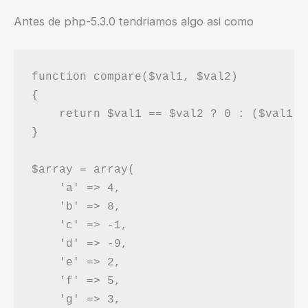
Antes de php-5.3.0 tendriamos algo asi como
function compare($val1, $val2) 

{

    return $val1 == $val2 ? 0 : ($val1 <
}

$array = array(

    'a' => 4, 

    'b' => 8, 

    'c' => -1, 

    'd' => -9, 

    'e' => 2, 

    'f' => 5, 

    'g' => 3, 
