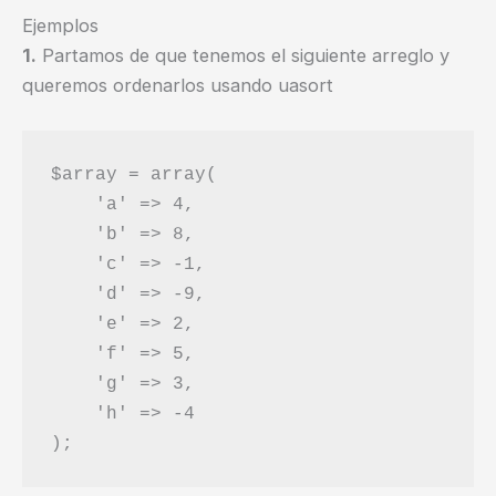
Ejemplos
1.
Partamos de que tenemos el siguiente arreglo y
queremos ordenarlos usando uasort
$array = array(

    'a' => 4, 

    'b' => 8, 

    'c' => -1, 

    'd' => -9, 

    'e' => 2, 

    'f' => 5, 

    'g' => 3, 

    'h' => -4
