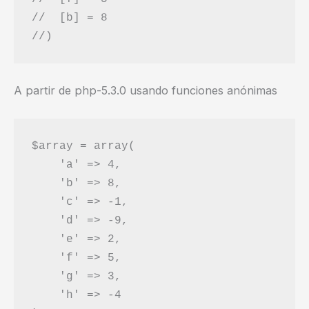
//  [b] = 8

A partir de php-5.3.0 usando funciones anónimas
$array = array(

    'a' => 4, 

    'b' => 8, 

    'c' => -1, 

    'd' => -9, 

    'e' => 2, 

    'f' => 5, 

    'g' => 3, 

    'h' => -4
