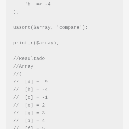
    'h' => -4

);

uasort($array, 'compare');

print_r($array);

//Resultado

//Array

//(

//  [d] = -9

//  [h] = -4

//  [c] = -1

//  [e] = 2

//  [g] = 3

//  [a] = 4

//  [f] = 5
