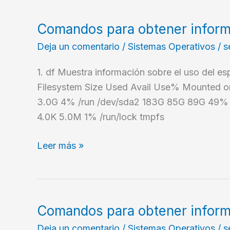
para
el
Comandos para obtener inform
Sector
Deja un comentario
/
Sistemas Operativos
/
s
Público
de
1. df Muestra información sobre el uso del es
la
Filesystem Size Used Avail Use% Mounted 
Unión
3.0G 4% /run /dev/sda2 183G 85G 89G 49% 
Europea
4.0K 5.0M 1% /run/lock tmpfs
Comandos
Leer más »
para
obtener
información
de
Comandos para obtener informa
su
Deja un comentario
/
Sistemas Operativos
/
s