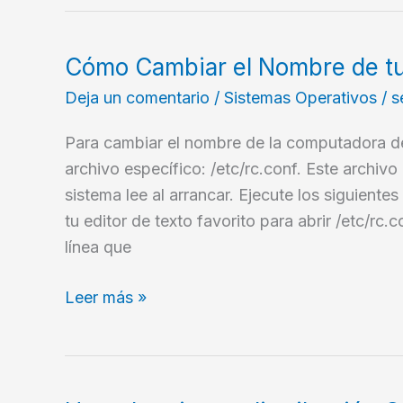
la
versión
de
Cómo Cambiar el Nombre de t
FreeBSD
Deja un comentario
/
Sistemas Operativos
/
s
que
estoy
Para cambiar el nombre de la computadora de
usando?
archivo específico: /etc/rc.conf. Este archivo
sistema lee al arrancar. Ejecute los siguientes
tu editor de texto favorito para abrir /etc/rc.
línea que
Cómo
Leer más »
Cambiar
el
Nombre
de