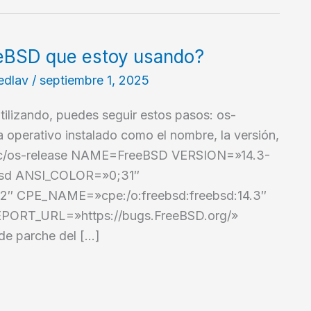
eeBSD que estoy usando?
edlav
/
septiembre 1, 2025
tilizando, puedes seguir estos pasos: os-
a operativo instalado como el nombre, la versión,
 /etc/os-release NAME=FreeBSD VERSION=»14.3-
bsd ANSI_COLOR=»0;31″
 CPE_NAME=»cpe:/o:freebsd:freebsd:14.3″
PORT_URL=»https://bugs.FreeBSD.org/»
 de parche del […]