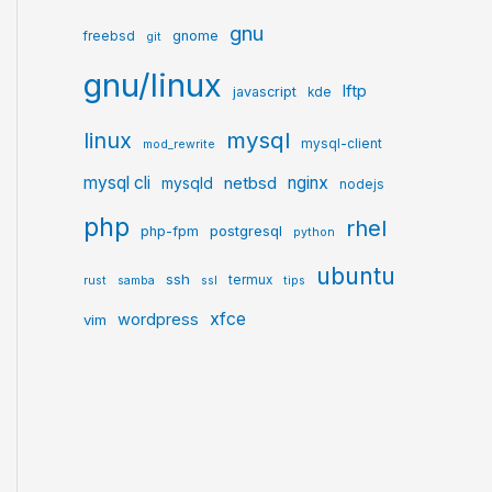
gnu
gnome
freebsd
git
gnu/linux
lftp
javascript
kde
mysql
linux
mysql-client
mod_rewrite
mysql cli
netbsd
nginx
mysqld
nodejs
php
rhel
postgresql
php-fpm
python
ubuntu
ssh
termux
rust
samba
ssl
tips
xfce
wordpress
vim