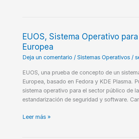
Podman
en
Debian
EUOS, Sistema Operativo para 
Europea
Deja un comentario
/
Sistemas Operativos
/
s
EUOS, una prueba de concepto de un sistema 
Europea, basado en Fedora y KDE Plasma. Pu
sistema operativo para el sector público de l
estandarización de seguridad y software. Car
EUOS,
Leer más »
Sistema
Operativo