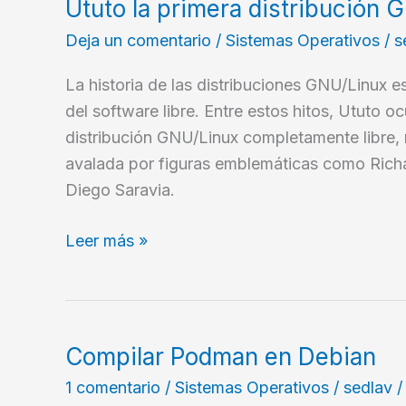
Ututo la primera distribución
tu
Deja un comentario
/
Sistemas Operativos
/
s
Computadora
en
La historia de las distribuciones GNU/Linux 
FreeBSD
del software libre. Entre estos hitos, Ututo 
distribución GNU/Linux completamente libre,
avalada por figuras emblemáticas como Richa
Diego Saravia.
Ututo
Leer más »
la
primera
distribución
GNU/Linux
Compilar Podman en Debian
completamente
1 comentario
/
Sistemas Operativos
/
sedlav
Libre