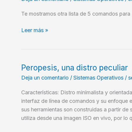
sistema
Parte
Te mostramos otra lista de 5 comandos para 
4
Comandos
Leer más »
para
obtener
información
de
Peropesis, una distro peculiar
su
Deja un comentario
/
Sistemas Operativos
/
s
sistema
Parte
Características: Distro minimalista y orient
3
interfaz de línea de comandos y su enfoque e
sus herramientas son construidas a partir de 
utiliza desde una imagen ISO en vivo, por lo