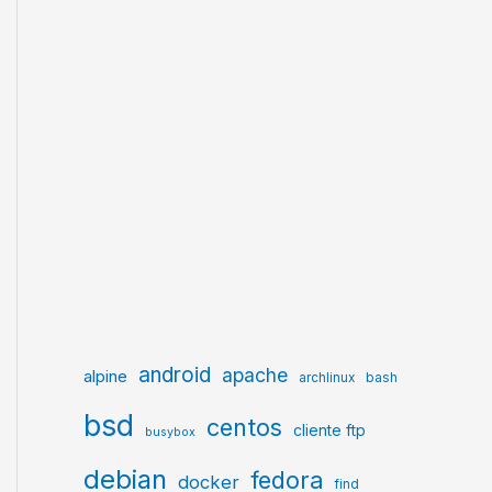
android
apache
alpine
archlinux
bash
bsd
centos
cliente ftp
busybox
debian
fedora
docker
find