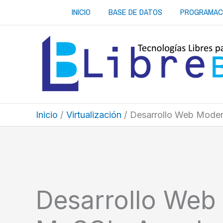
Ir
INICIO
BASE DE DATOS
PROGRAMAC
al
contenido
Inicio
Virtualización
Desarrollo Web Mode
Desarrollo Web