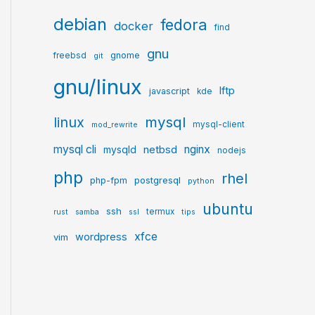
debian
fedora
docker
find
gnu
gnome
freebsd
git
gnu/linux
lftp
javascript
kde
mysql
linux
mysql-client
mod_rewrite
mysql cli
netbsd
nginx
mysqld
nodejs
php
rhel
postgresql
php-fpm
python
ubuntu
ssh
termux
rust
samba
ssl
tips
xfce
wordpress
vim