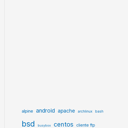
android
apache
alpine
archlinux
bash
bsd
centos
cliente ftp
busybox