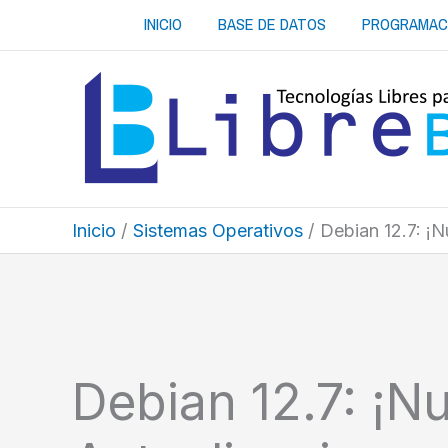
Ir
INICIO
BASE DE DATOS
PROGRAMAC
al
contenido
Inicio
Sistemas Operativos
Debian 12.7: ¡N
Debian 12.7: ¡N