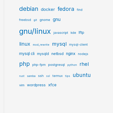
debian
fedora
docker
find
gnu
gnome
freebsd
git
gnu/linux
lftp
javascript
kde
mysql
linux
mysql-client
mod_rewrite
mysql cli
netbsd
nginx
mysqld
nodejs
php
rhel
postgresql
php-fpm
python
ubuntu
ssh
termux
rust
samba
ssl
tips
xfce
wordpress
vim