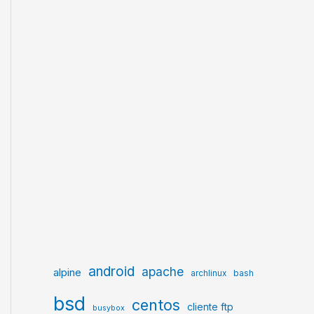
android
apache
alpine
archlinux
bash
bsd
centos
cliente ftp
busybox