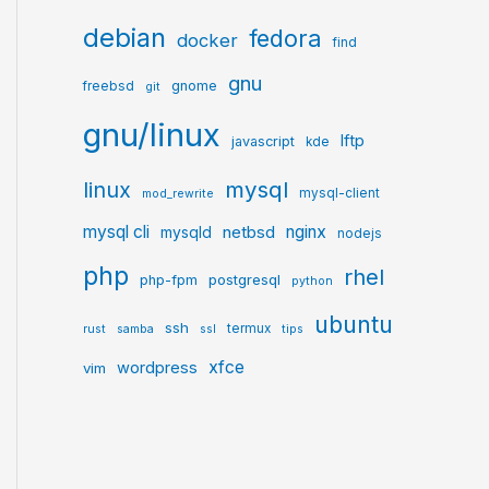
debian
fedora
docker
find
gnu
gnome
freebsd
git
gnu/linux
lftp
javascript
kde
mysql
linux
mysql-client
mod_rewrite
mysql cli
netbsd
nginx
mysqld
nodejs
php
rhel
postgresql
php-fpm
python
ubuntu
ssh
termux
rust
samba
ssl
tips
xfce
wordpress
vim