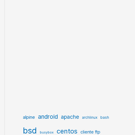
android
apache
alpine
archlinux
bash
bsd
centos
cliente ftp
busybox