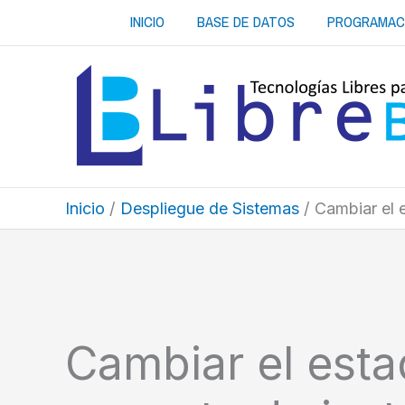
Ir
INICIO
BASE DE DATOS
PROGRAMAC
al
contenido
Inicio
Despliegue de Sistemas
Cambiar el 
Cambiar el est