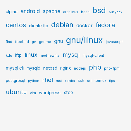
bsd
android
apache
alpine
archlinux
bash
busybox
debian
centos
fedora
docker
cliente ftp
gnu/linux
gnu
gnome
javascript
find
freebsd
git
mysql
linux
lftp
kde
mysql-client
mod_rewrite
php
mysql cli
netbsd
nginx
mysqld
php-fpm
nodejs
rhel
postgresql
ssh
termux
python
rust
samba
ssl
tips
ubuntu
xfce
wordpress
vim