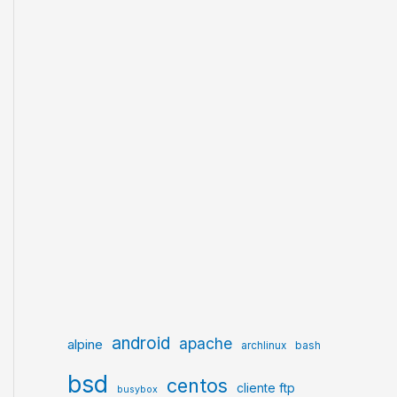
android
apache
alpine
archlinux
bash
bsd
centos
cliente ftp
busybox