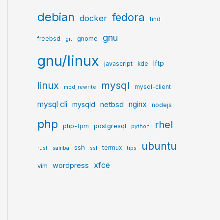
debian
fedora
docker
find
gnu
gnome
freebsd
git
gnu/linux
lftp
javascript
kde
mysql
linux
mysql-client
mod_rewrite
mysql cli
netbsd
nginx
mysqld
nodejs
php
rhel
postgresql
php-fpm
python
ubuntu
ssh
termux
rust
samba
ssl
tips
xfce
wordpress
vim