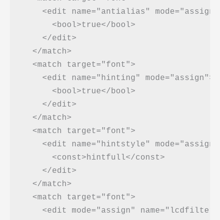
    <edit name="antialias" mode="assign">
      <bool>true</bool>

    </edit>

  </match>

  <match target="font">

    <edit name="hinting" mode="assign">

      <bool>true</bool>

    </edit>

  </match>

  <match target="font">

    <edit name="hintstyle" mode="assign">
      <const>hintfull</const>

    </edit>

  </match>

  <match target="font">

    <edit mode="assign" name="lcdfilter">