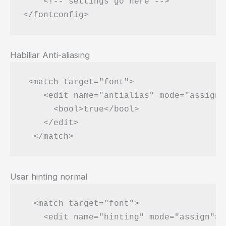
    <!-- settings go here -->

Habiliar Anti-aliasing
 <match target="font">

    <edit name="antialias" mode="assign">
      <bool>true</bool>

    </edit>

Usar hinting normal
  <match target="font">

    <edit name="hinting" mode="assign">
