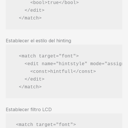
      <bool>true</bool>

    </edit>

Establecer el estilo del hinting
  <match target="font">

    <edit name="hintstyle" mode="assign">
      <const>hintfull</const>

    </edit>

Establecer filtro LCD
 <match target="font">
