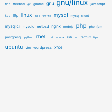
gnu/linux
gnu
gnome
javascript
find
freebsd
git
mysql
linux
lftp
kde
mysql-client
mod_rewrite
php
mysql cli
netbsd
nginx
mysqld
php-fpm
nodejs
rhel
postgresql
ssh
termux
python
rust
samba
ssl
tips
ubuntu
xfce
wordpress
vim