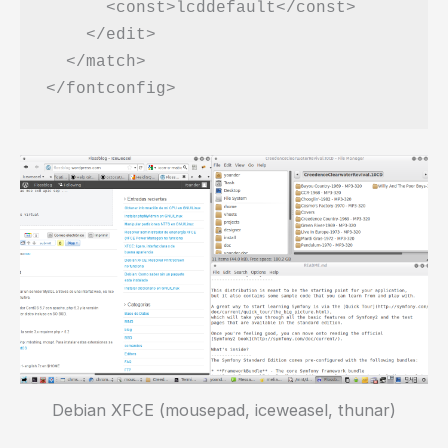
      <const>lcddefault</const>

    </edit>

  </match>

Debian XFCE (mousepad, iceweasel, thunar)