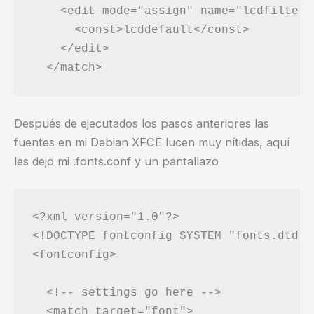
    <edit mode="assign" name="lcdfilter">
      <const>lcddefault</const>

    </edit>

Después de ejecutados los pasos anteriores las
fuentes en mi Debian XFCE lucen muy nítidas, aquí
les dejo mi .fonts.conf y un pantallazo
<?xml version="1.0"?>

<!DOCTYPE fontconfig SYSTEM "fonts.dtd">

<fontconfig>

  <!-- settings go here -->

  <match target="font">
