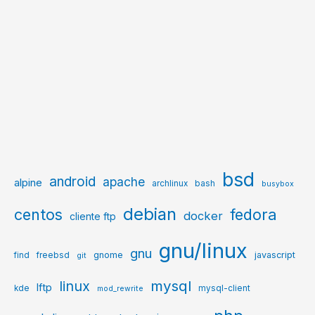
bsd
android
apache
alpine
archlinux
bash
busybox
debian
centos
fedora
docker
cliente ftp
gnu/linux
gnu
gnome
javascript
find
freebsd
git
mysql
linux
lftp
kde
mysql-client
mod_rewrite