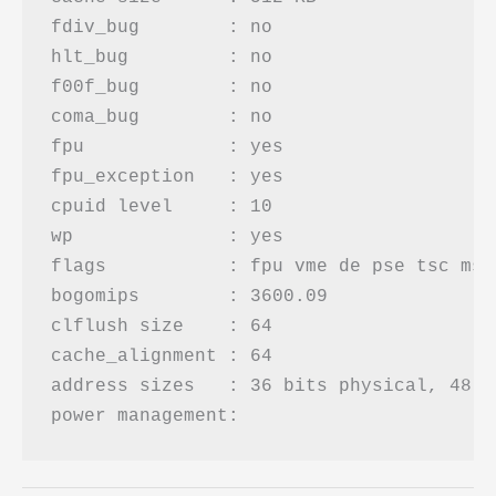
fdiv_bug	: no

hlt_bug		: no

f00f_bug	: no

coma_bug	: no

fpu		: yes

fpu_exception	: yes

cpuid level	: 10

wp		: yes

flags		: fpu vme de pse tsc msr pae mce cx8 apic sep ...

bogomips	: 3600.09

clflush size	: 64

cache_alignment	: 64

address sizes	: 36 bits physical, 48 bits virtual
