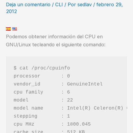
Deja un comentario
/
CLI
/ Por
sedlav
/
febrero 29,
2012
Podemos obtener información del CPU en
GNU/Linux tecleando el siguiente comando:
$ cat /proc/cpuinfo

processor	: 0

vendor_id	: GenuineIntel

cpu family	: 6

model		: 22

model name	: Intel(R) Celeron(R) CPU          430  @ 1.80GHz

stepping	: 1

cpu MHz		: 1800.045

cache size	: 512 KB
