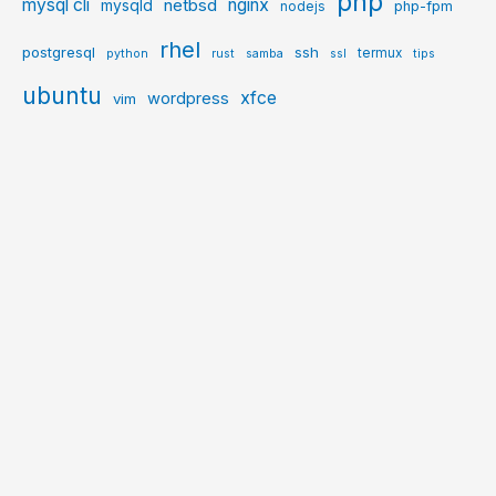
php
mysql cli
netbsd
nginx
mysqld
php-fpm
nodejs
rhel
postgresql
ssh
termux
python
rust
samba
ssl
tips
ubuntu
xfce
wordpress
vim