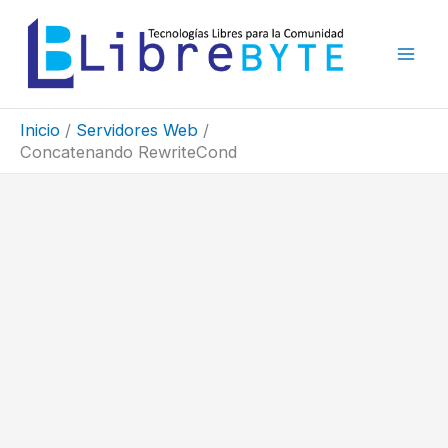
Ir
al
contenido
Inicio
Servidores Web
Concatenando RewriteCond