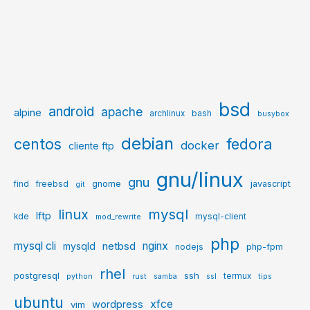
bsd
android
apache
alpine
archlinux
bash
busybox
debian
centos
fedora
docker
cliente ftp
gnu/linux
gnu
gnome
javascript
find
freebsd
git
mysql
linux
lftp
kde
mysql-client
mod_rewrite
php
mysql cli
netbsd
nginx
mysqld
php-fpm
nodejs
rhel
postgresql
ssh
termux
python
rust
samba
ssl
tips
ubuntu
xfce
wordpress
vim