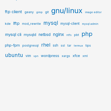
gnu/linux
ftp client
geany
git
gimp
image editor
mysql
lftp
mysql-client
kde
mod_rewrite
mysql admin
php
nginx
mysql cli
netbsd
mysqld
pbt
ntfs
rhel
php-fpm
ssh
postgresql
ssl
tar
tips
termux
ubuntu
wordpress
xfce
vim
xargs
xml
vpn