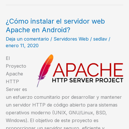
por
Internet
usando
¿Cómo instalar el servidor web
TOR
Apache en Android?
Deja un comentario
/
Servidores Web
/
sedlav
/
enero 11, 2020
El
Proyecto
Apache
HTTP
Server es
un esfuerzo comunitario por desarrollar y mantener
un servidor HTTP de código abierto para sistemas
operativos moderno (UNIX, GNU/Linux, BSD,
Windows). El objetivo de este proyecto es
proporcionar un servidor seguro, eficiente y