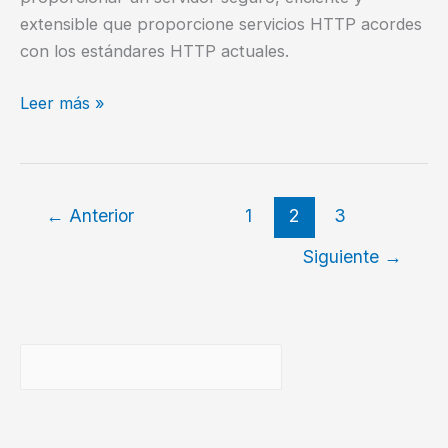
extensible que proporcione servicios HTTP acordes
con los estándares HTTP actuales.
¿Cómo
Leer más »
instalar
el
servidor
web
←
Anterior
1
2
3
Apache
Siguiente
→
en
Android?
Buscar