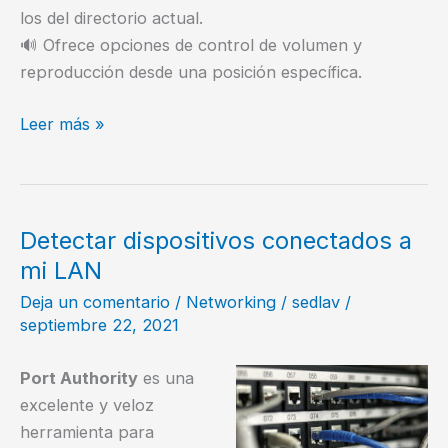
los del directorio actual.
🔊 Ofrece opciones de control de volumen y
reproducción desde una posición específica.
mpv
Leer más »
reproductor
de
audio
desde
Detectar dispositivos conectados a
la
mi LAN
consola
Deja un comentario
/
Networking
/
sedlav
/
para
septiembre 22, 2021
Android
Port Authority
es una
excelente y veloz
herramienta para