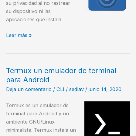
su privacidad al no rastrear
su dispositivo ni las
aplicaciones que instala.
F-
Leer más »
Droid
catálogo
de
Aplicaciones
Termux un emulador de terminal
Libres
para Android
para
Deja un comentario
/
CLI
/
sedlav
/
junio 14, 2020
Android
Termux es un emulador de
terminal para Android y un
ambiente GNU/Linux
minimalista. Termux instala un