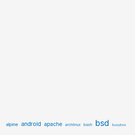
bsd
android
apache
alpine
archlinux
bash
busybox