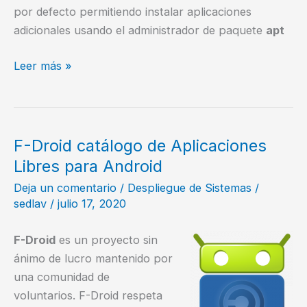
por defecto permitiendo instalar aplicaciones
adicionales usando el administrador de paquete
apt
¿Cómo
Leer más »
instalar
aplicaciones
gráficas
en
F-Droid catálogo de Aplicaciones
Termux?
Libres para Android
Deja un comentario
/
Despliegue de Sistemas
/
sedlav
/
julio 17, 2020
F-Droid
es un proyecto sin
ánimo de lucro mantenido por
una comunidad de
voluntarios. F-Droid respeta