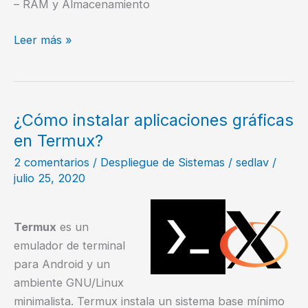
– RAM y Almacenamiento
¿Cuál
Leer más »
es
la
arquitectura
de
¿Cómo instalar aplicaciones gráficas
mi
en Termux?
celular?
2 comentarios
/
Despliegue de Sistemas
/
sedlav
/
julio 25, 2020
Termux
es un
emulador de terminal
para Android y un
ambiente GNU/Linux
minimalista. Termux instala un sistema base mínimo