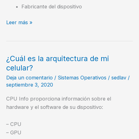
Fabricante del dispositivo
Escanea
Leer más »
tu
Red
de
Area
¿Cuál es la arquitectura de mi
Local
celular?
con
Deja un comentario
/
Sistemas Operativos
/
sedlav
/
Ning
septiembre 3, 2020
CPU Info proporciona información sobre el
hardware y el software de su dispositivo:
– CPU
– GPU