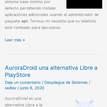
sistema base mínimo por
defecto permitiendo instalar
aplicaciones adicionales usando el administrador de
paquete
apt
. Termux no necesita que su teléfono
esté rooteado para ejecutarse.
Termux
Leer más »
un
emulador
de
terminal
AuroraDroid una alternativa Libre a
para
PlayStore
Android
Deja un comentario
/
Despliegue de Sistemas
/
sedlav
/
junio 8, 2020
AuroraDroid es una
alternativa Libre a la