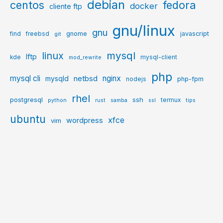
debian
centos
fedora
docker
cliente ftp
gnu/linux
gnu
gnome
javascript
find
freebsd
git
mysql
linux
lftp
kde
mysql-client
mod_rewrite
php
mysql cli
netbsd
nginx
mysqld
php-fpm
nodejs
rhel
postgresql
ssh
termux
python
rust
samba
ssl
tips
ubuntu
xfce
wordpress
vim