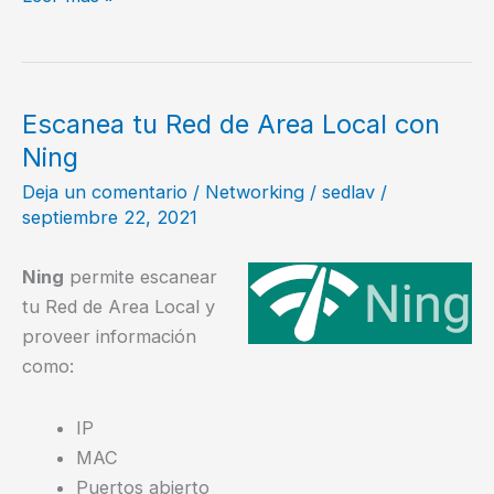
dispositivos
conectados
a
mi
Escanea tu Red de Area Local con
LAN
Ning
Deja un comentario
/
Networking
/
sedlav
/
septiembre 22, 2021
Ning
permite escanear
tu Red de Area Local y
proveer información
como:
IP
MAC
Puertos abierto