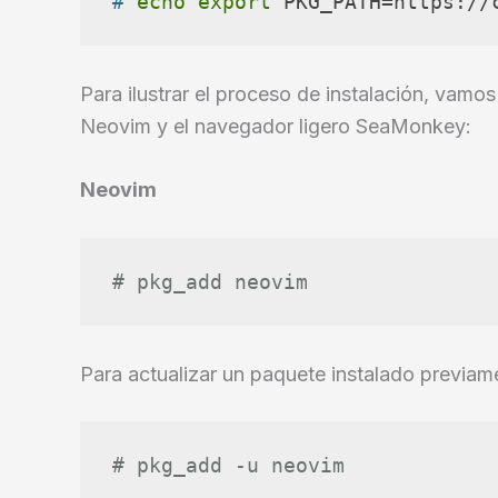
# 
echo
export
 PKG_PATH=https://
Para ilustrar el proceso de instalación, vamos
Neovim y el navegador ligero SeaMonkey:
Neovim
# pkg_add neovim
Para actualizar un paquete instalado previam
# pkg_add -u neovim 