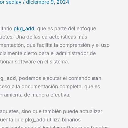
Por
sedlav
/
diciembre 9, 2024
litario
pkg_add
, que es parte del enfoque
uetes. Una de las características más
ntación, que facilita la comprensión y el uso
ecialmente cierto para el administrador de
ionar software en el sistema.
kg_add
, podemos ejecutar el comando
man
ceso a la documentación completa, que es
erramienta de manera efectiva.
 paquetes, sino que también puede actualizar
uenta que pkg_add utiliza binarios
ser cautelosos al instalar software de fuentes