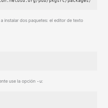
cdn.netbsd.org/pub/pkgsrc/packages/NetBSD
 a instalar dos paquetes: el editor de texto
ente use la opción
-u
: