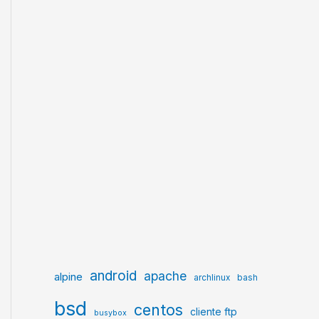
android
apache
alpine
archlinux
bash
bsd
centos
cliente ftp
busybox