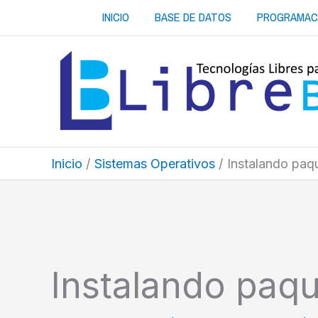
Ir
INICIO
BASE DE DATOS
PROGRAMAC
al
contenido
Inicio
Sistemas Operativos
Instalando paq
Instalando paq