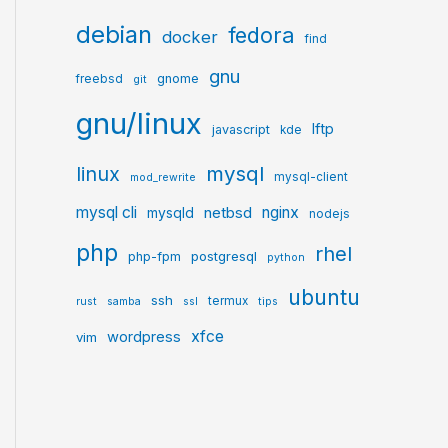
debian
fedora
docker
find
gnu
gnome
freebsd
git
gnu/linux
lftp
javascript
kde
mysql
linux
mysql-client
mod_rewrite
mysql cli
netbsd
nginx
mysqld
nodejs
php
rhel
postgresql
php-fpm
python
ubuntu
ssh
termux
rust
samba
ssl
tips
xfce
wordpress
vim