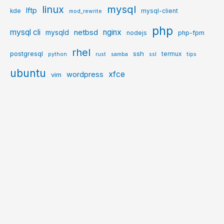
mysql
linux
lftp
kde
mysql-client
mod_rewrite
php
mysql cli
netbsd
nginx
mysqld
php-fpm
nodejs
rhel
postgresql
ssh
termux
python
rust
samba
ssl
tips
ubuntu
xfce
wordpress
vim