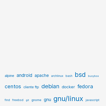
bsd
android
apache
alpine
archlinux
bash
busybox
debian
centos
fedora
docker
cliente ftp
gnu/linux
gnu
gnome
javascript
find
freebsd
git