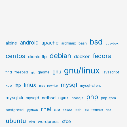
bsd
android
apache
alpine
archlinux
bash
busybox
debian
centos
fedora
docker
cliente ftp
gnu/linux
gnu
gnome
javascript
find
freebsd
git
mysql
linux
lftp
kde
mysql-client
mod_rewrite
php
mysql cli
netbsd
nginx
mysqld
php-fpm
nodejs
rhel
postgresql
ssh
termux
python
rust
samba
ssl
tips
ubuntu
xfce
wordpress
vim