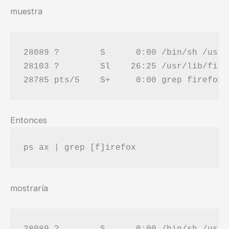
muestra
28089 ?        S      0:00 /bin/sh /usr/
28103 ?        Sl    26:25 /usr/lib/fire
Entonces
ps ax | grep [f]irefox
mostraría
28089 ?        S      0:00 /bin/sh /usr/