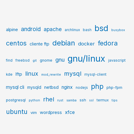
bsd
android
apache
alpine
archlinux
bash
busybox
debian
centos
fedora
docker
cliente ftp
gnu/linux
gnu
gnome
javascript
find
freebsd
git
mysql
linux
lftp
kde
mysql-client
mod_rewrite
php
mysql cli
netbsd
nginx
mysqld
php-fpm
nodejs
rhel
postgresql
ssh
termux
python
rust
samba
ssl
tips
ubuntu
xfce
wordpress
vim