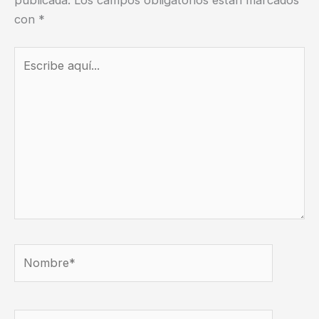
publicada.
Los campos obligatorios están marcados
con
*
Escribe
aquí...
Nombre*
Correo