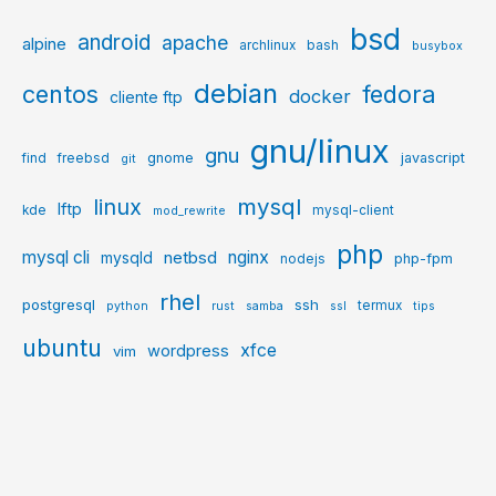
bsd
android
apache
alpine
archlinux
bash
busybox
debian
centos
fedora
docker
cliente ftp
gnu/linux
gnu
gnome
javascript
find
freebsd
git
mysql
linux
lftp
kde
mysql-client
mod_rewrite
php
mysql cli
netbsd
nginx
mysqld
php-fpm
nodejs
rhel
postgresql
ssh
termux
python
rust
samba
ssl
tips
ubuntu
xfce
wordpress
vim