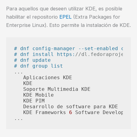
Para aquellos que deseen utilizar KDE, es posible
habilitar el repositorio
EPEL
(Extra Packages for
Enterprise Linux). Esto permite la instalación de KDE.
# dnf config-manager --set-enabled crb
# dnf install https:
//dl.fedoraproject.o
# dnf update
# dnf group list
...

   Aplicaciones KDE

   KDE

   Soporte Multimedia KDE

   KDE Mobile

   KDE PIM

   Desarrollo de software para KDE

   KDE Frameworks 
6
 Software Development

...