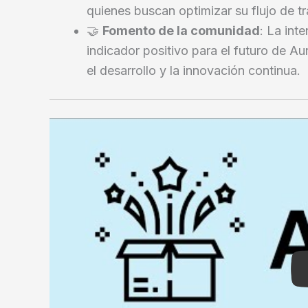
quienes buscan optimizar su flujo de tr
🤝
Fomento de la comunidad
: La int
indicador positivo para el futuro de A
el desarrollo y la innovación continua.