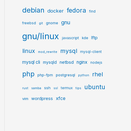
debian
fedora
docker
find
gnu
gnome
freebsd
git
gnu/linux
lftp
javascript
kde
mysql
linux
mysql-client
mod_rewrite
mysql cli
netbsd
nginx
mysqld
nodejs
php
rhel
postgresql
php-fpm
python
ubuntu
ssh
termux
rust
samba
ssl
tips
xfce
wordpress
vim