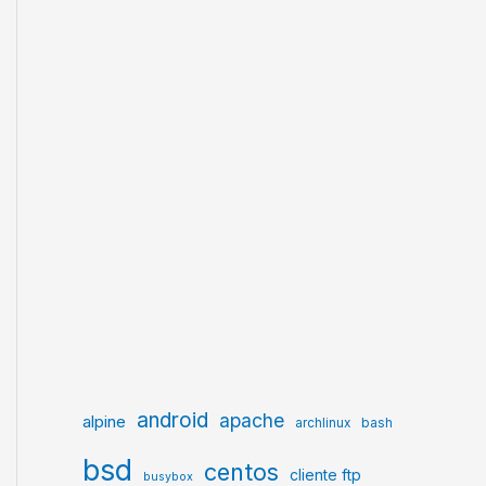
android
apache
alpine
archlinux
bash
bsd
centos
cliente ftp
busybox