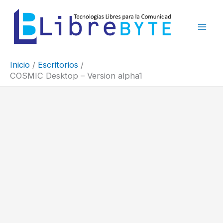
Ir
al
contenido
Inicio
Escritorios
COSMIC Desktop – Version alpha1