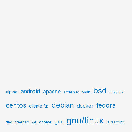
bsd
android
apache
alpine
archlinux
bash
busybox
debian
centos
fedora
docker
cliente ftp
gnu/linux
gnu
gnome
javascript
find
freebsd
git