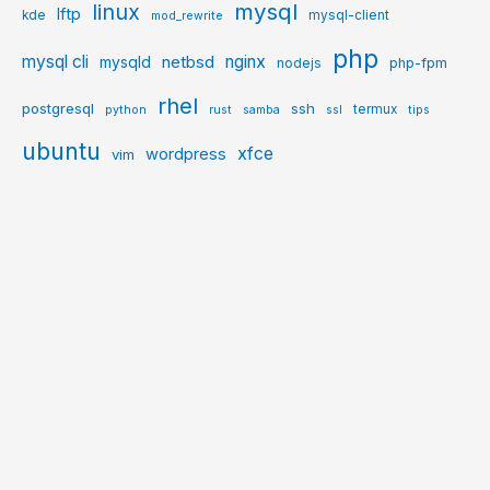
mysql
linux
lftp
kde
mysql-client
mod_rewrite
php
mysql cli
netbsd
nginx
mysqld
php-fpm
nodejs
rhel
postgresql
ssh
termux
python
rust
samba
ssl
tips
ubuntu
xfce
wordpress
vim