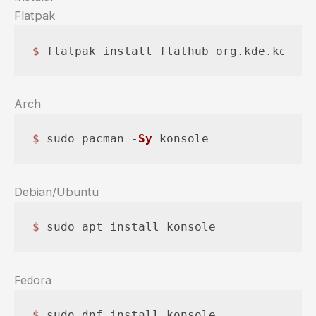
Flatpak
$ 
flatpak install flathub org.kde.konsol
Arch
$ 
sudo pacman -
Sy
 konsole
Debian/Ubuntu
$ 
sudo apt install konsole
Fedora
$ 
sudo dnf install konsole