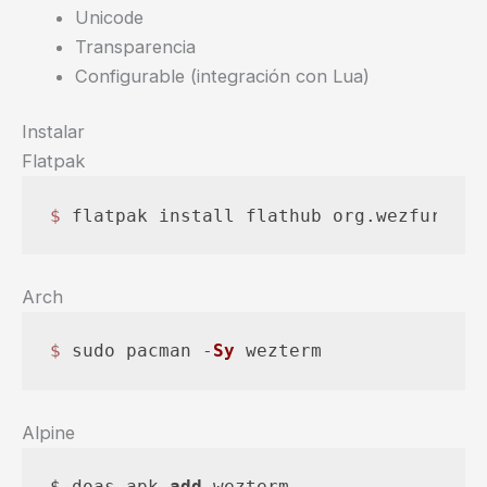
Unicode
Transparencia
Configurable (integración con Lua)
Instalar
Flatpak
$ 
flatpak install flathub org.wezfurlong
Arch
$ 
sudo pacman -
Sy
 wezterm
Alpine
$ doas apk 
add
 wezterm