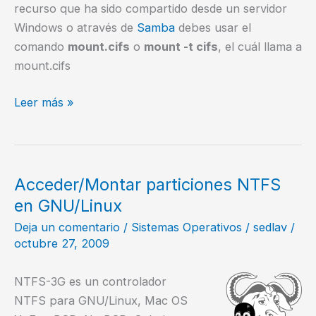
recurso que ha sido compartido desde un servidor
Windows o através de
Samba
debes usar el
comando
mount.cifs
o
mount -t cifs
, el cuál llama a
mount.cifs
Mapear
Leer más »
una
unidad
de
red
Acceder/Montar particiones NTFS
windows
en GNU/Linux
en
Deja un comentario
/
Sistemas Operativos
/
sedlav
/
GNU/Linux
octubre 27, 2009
NTFS-3G es un controlador
NTFS para GNU/Linux, Mac OS