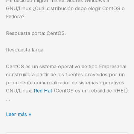
He decidido migrar mis servidores Windows a
GNU/Linux ¿Cuál distribución debo elegir CentOS o
Fedora?
Respuesta corta: CentOS.
Respuesta larga
CentOS es un sistema operativo de tipo Empresarial
construido a partir de los fuentes proveídos por un
prominente comercializador de sistemas operativos
GNU/Linux:
Red Hat
(CentOS es un rebuild de RHEL)
…
¿CentOS
Leer más »
o
Fedora?