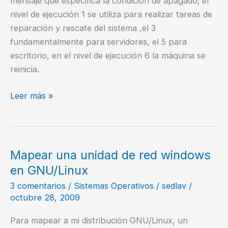
mensaje que especifica la condición de apagado; el
nivel de ejecución 1 se utiliza para realizar tareas de
reparación y rescate del sistema ,el 3
fundamentalmente para servidores, el 5 para
escritorio, en el nivel de ejecución 6 la máquina se
reinicia.
Niveles
Leer más »
de
ejecución
(runlevels)
en
Mapear una unidad de red windows
GNU/Linux
en GNU/Linux
3 comentarios
/
Sistemas Operativos
/
sedlav
/
octubre 28, 2009
Para mapear a mi distribución GNU/Linux, un