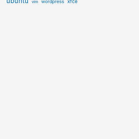
ubuntu
xfce
wordpress
vim