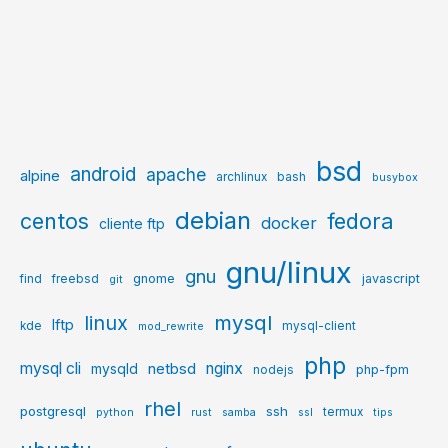
bsd
android
apache
alpine
archlinux
bash
busybox
debian
centos
fedora
docker
cliente ftp
gnu/linux
gnu
gnome
javascript
find
freebsd
git
mysql
linux
lftp
kde
mysql-client
mod_rewrite
php
mysql cli
netbsd
nginx
mysqld
php-fpm
nodejs
rhel
postgresql
ssh
termux
python
rust
samba
ssl
tips