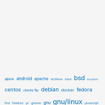
bsd
android
apache
alpine
archlinux
bash
busybox
debian
centos
fedora
docker
cliente ftp
gnu/linux
gnu
gnome
javascript
find
freebsd
git