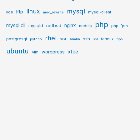
mysql
linux
lftp
kde
mysql-client
mod_rewrite
php
mysql cli
netbsd
nginx
mysqld
php-fpm
nodejs
rhel
postgresql
ssh
termux
python
rust
samba
ssl
tips
ubuntu
xfce
wordpress
vim