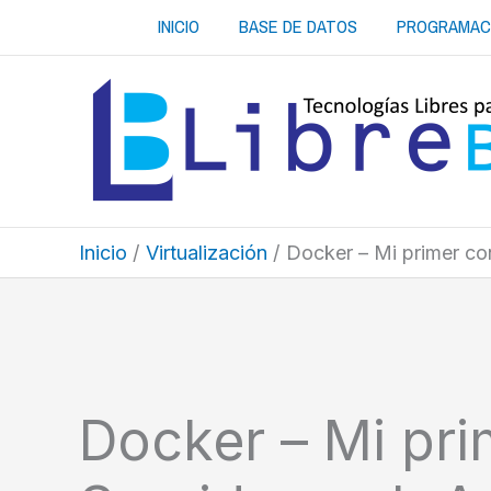
Ir
INICIO
BASE DE DATOS
PROGRAMAC
al
contenido
Inicio
Virtualización
Docker – Mi primer c
Docker – Mi pri