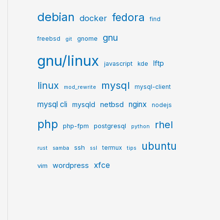
debian
fedora
docker
find
gnu
gnome
freebsd
git
gnu/linux
lftp
javascript
kde
mysql
linux
mysql-client
mod_rewrite
mysql cli
netbsd
nginx
mysqld
nodejs
php
rhel
postgresql
php-fpm
python
ubuntu
ssh
termux
rust
samba
ssl
tips
xfce
wordpress
vim