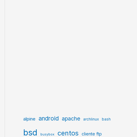
android
apache
alpine
archlinux
bash
bsd
centos
cliente ftp
busybox