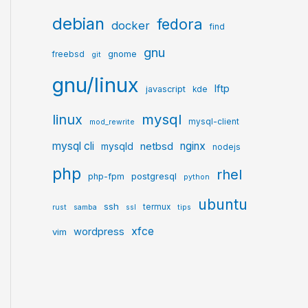
debian
fedora
docker
find
gnu
gnome
freebsd
git
gnu/linux
lftp
javascript
kde
mysql
linux
mysql-client
mod_rewrite
mysql cli
netbsd
nginx
mysqld
nodejs
php
rhel
postgresql
php-fpm
python
ubuntu
ssh
termux
rust
samba
ssl
tips
xfce
wordpress
vim