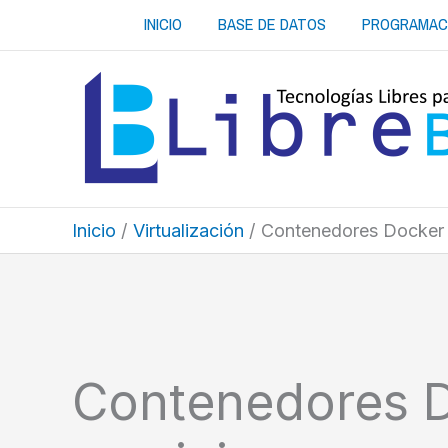
Ir
INICIO
BASE DE DATOS
PROGRAMAC
al
contenido
Inicio
Virtualización
Contenedores Docker 
Contenedores 