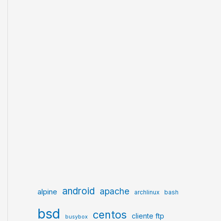
android
apache
alpine
archlinux
bash
bsd
centos
cliente ftp
busybox