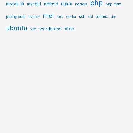
php
mysql cli
netbsd
nginx
mysqld
php-fpm
nodejs
rhel
postgresql
ssh
termux
python
rust
samba
ssl
tips
ubuntu
xfce
wordpress
vim