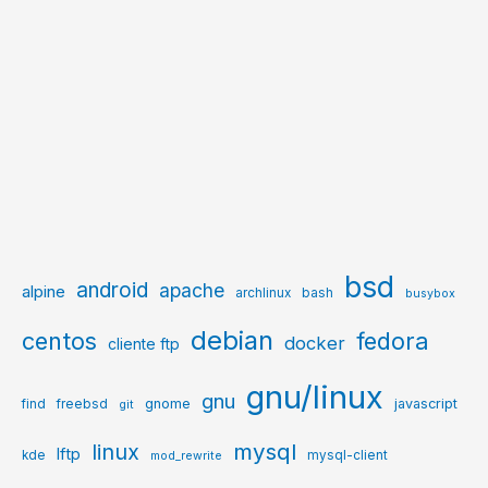
bsd
android
apache
alpine
archlinux
bash
busybox
debian
centos
fedora
docker
cliente ftp
gnu/linux
gnu
gnome
javascript
find
freebsd
git
mysql
linux
lftp
kde
mysql-client
mod_rewrite