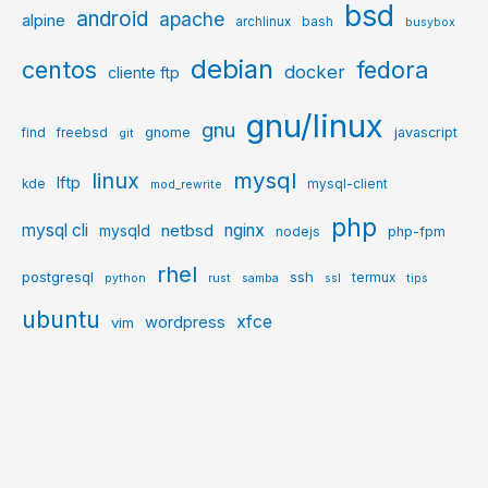
bsd
android
apache
alpine
archlinux
bash
busybox
debian
centos
fedora
docker
cliente ftp
gnu/linux
gnu
gnome
javascript
find
freebsd
git
mysql
linux
lftp
kde
mysql-client
mod_rewrite
php
mysql cli
netbsd
nginx
mysqld
php-fpm
nodejs
rhel
postgresql
ssh
termux
python
rust
samba
ssl
tips
ubuntu
xfce
wordpress
vim