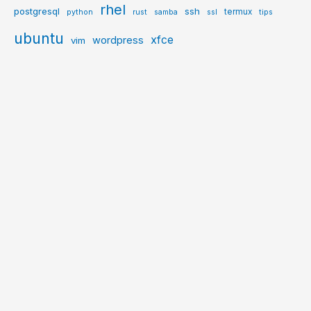
rhel
postgresql
ssh
termux
python
rust
samba
ssl
tips
ubuntu
xfce
wordpress
vim