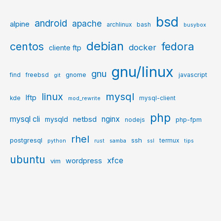
bsd
android
apache
alpine
archlinux
bash
busybox
debian
centos
fedora
docker
cliente ftp
gnu/linux
gnu
gnome
javascript
find
freebsd
git
mysql
linux
lftp
kde
mysql-client
mod_rewrite
php
mysql cli
netbsd
nginx
mysqld
php-fpm
nodejs
rhel
postgresql
ssh
termux
python
rust
samba
ssl
tips
ubuntu
xfce
wordpress
vim