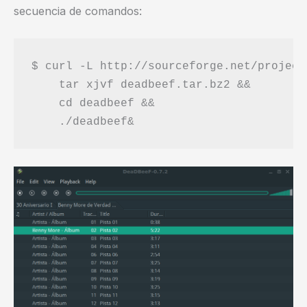
secuencia de comandos:
$ curl -L http://sourceforge.net/project
    tar xjvf deadbeef.tar.bz2 &&

    cd deadbeef &&
