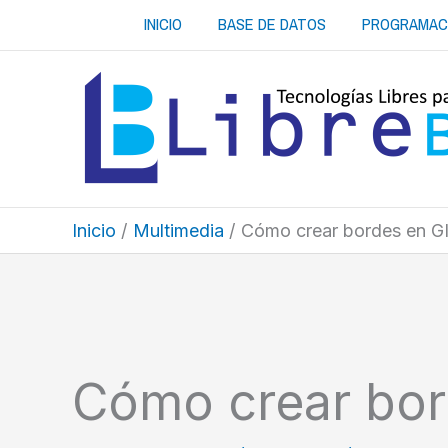
Ir
INICIO
BASE DE DATOS
PROGRAMAC
al
contenido
Inicio
Multimedia
Cómo crear bordes en 
Cómo crear bo