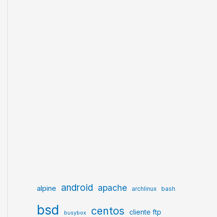
android
apache
alpine
archlinux
bash
bsd
centos
cliente ftp
busybox