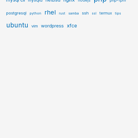
php-fpm
nodejs
rhel
postgresql
ssh
termux
python
rust
samba
ssl
tips
ubuntu
xfce
wordpress
vim