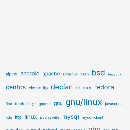
bsd
android
apache
alpine
archlinux
bash
busybox
debian
centos
fedora
docker
cliente ftp
gnu/linux
gnu
gnome
javascript
find
freebsd
git
mysql
linux
lftp
kde
mysql-client
mod_rewrite
php
mysql cli
netbsd
nginx
mysqld