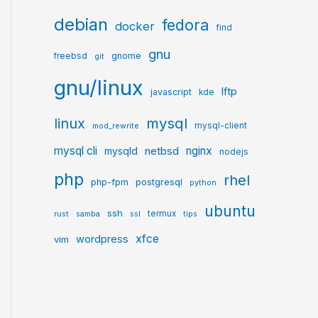
debian
fedora
docker
find
gnu
gnome
freebsd
git
gnu/linux
lftp
javascript
kde
mysql
linux
mysql-client
mod_rewrite
mysql cli
netbsd
nginx
mysqld
nodejs
php
rhel
postgresql
php-fpm
python
ubuntu
ssh
termux
rust
samba
ssl
tips
xfce
wordpress
vim