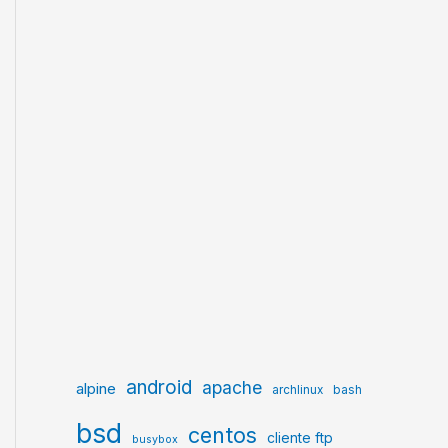
android
apache
alpine
archlinux
bash
bsd
centos
cliente ftp
busybox