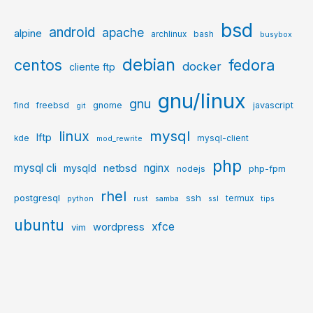
bsd
android
apache
alpine
archlinux
bash
busybox
debian
centos
fedora
docker
cliente ftp
gnu/linux
gnu
gnome
javascript
find
freebsd
git
mysql
linux
lftp
kde
mysql-client
mod_rewrite
php
mysql cli
netbsd
nginx
mysqld
php-fpm
nodejs
rhel
postgresql
ssh
termux
python
rust
samba
ssl
tips
ubuntu
xfce
wordpress
vim