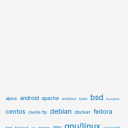
bsd
android
apache
alpine
archlinux
bash
busybox
debian
centos
fedora
docker
cliente ftp
gnu/linux
gnu
gnome
javascript
find
freebsd