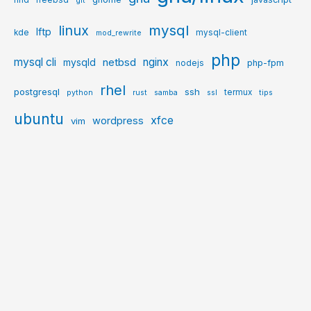
git
mysql
linux
lftp
kde
mysql-client
mod_rewrite
php
mysql cli
netbsd
nginx
mysqld
php-fpm
nodejs
rhel
postgresql
ssh
termux
python
rust
samba
ssl
tips
ubuntu
xfce
wordpress
vim