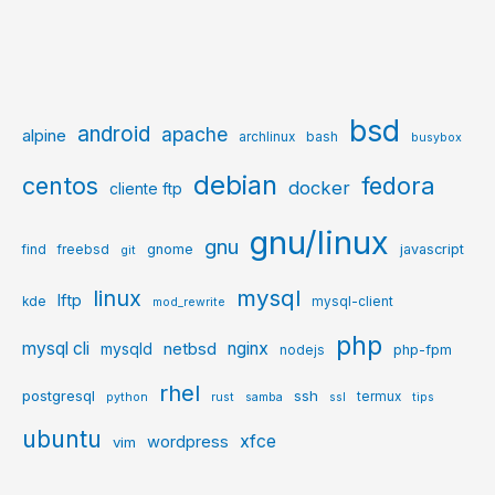
bsd
android
apache
alpine
archlinux
bash
busybox
debian
centos
fedora
docker
cliente ftp
gnu/linux
gnu
gnome
javascript
find
freebsd
git
mysql
linux
lftp
kde
mysql-client
mod_rewrite
php
mysql cli
netbsd
nginx
mysqld
php-fpm
nodejs
rhel
postgresql
ssh
termux
python
rust
samba
ssl
tips
ubuntu
xfce
wordpress
vim