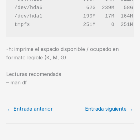
/dev/hda6              62G  239M   58G   
/dev/hda1             190M   17M  164M  
-h: imprime el espacio disponible / ocupado en
formato legible (K, M, G)
Lecturas recomendada
– man df
←
Entrada anterior
Entrada siguiente
→