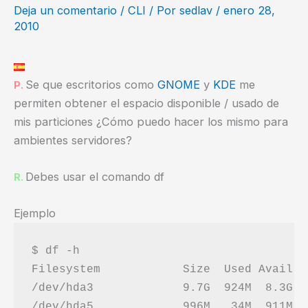
Deja un comentario
/
CLI
/ Por
sedlav
/
enero 28,
2010
Se que escritorios como
GNOME
y
KDE
me
P.
permiten obtener el espacio disponible / usado de
mis particiones ¿Cómo puedo hacer los mismo para
ambientes servidores?
Debes usar el comando df
R.
Ejemplo
$ df -h

Filesystem            Size  Used Avail U
/dev/hda3             9.7G  924M  8.3G  1
/dev/hda5             996M   34M  911M   